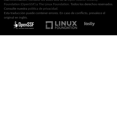
Foundation (OpenSSF)
y
The Linux Foundation
. Todos los derechos reservados.
Consulte nuestra
política de privacidad
.
Esta traducción puede contener errores. En caso de conflicto, prevalece el
original en inglés.