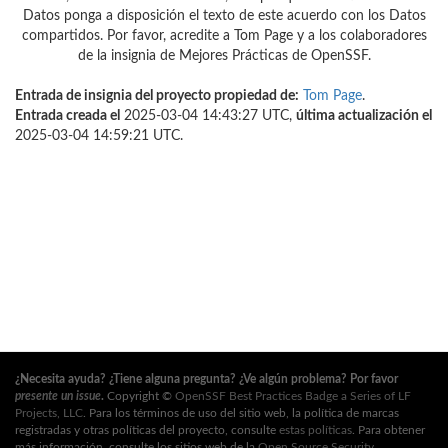
Datos ponga a disposición el texto de este acuerdo con los Datos
compartidos. Por favor, acredite a Tom Page y a los colaboradores
de la insignia de Mejores Prácticas de OpenSSF.
Entrada de insignia del proyecto propiedad de:
Tom Page
.
Entrada creada el
2025-03-04 14:43:27 UTC,
última actualización el
2025-03-04 14:59:21 UTC.
¿Necesita ayuda? ¿Tiene alguna pregunta? ¿Ve algún problema? Por favor
presente un issue
.
Copyright ©
OpenSSF Best Practices Badge a Series of LF
Projects, LLC
. Para los términos de uso del sitio web, la política de marcas
registradas y otras políticas del proyecto, consulte
estas políticas
. Para obtener
más información, consulte los sitios web de la
Open Source Security