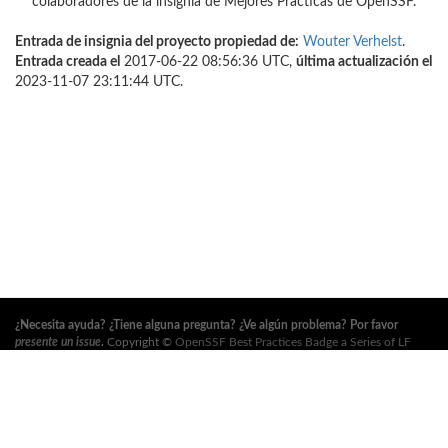
colaboradores de la insignia de Mejores Prácticas de OpenSSF.
Entrada de insignia del proyecto propiedad de:
Wouter Verhelst
.
Entrada creada el
2017-06-22 08:56:36 UTC,
última actualización el
2023-11-07 23:11:44 UTC.
¿Necesita ayuda? ¿Tiene alguna pregunta? ¿Ve algún problema? Por favor
presente un issue
.
Copyright ©
OpenSSF Best Practices Badge a Series of LF
Projects, LLC
. Para los términos de uso del sitio web, la política de marcas
registradas y otras políticas del proyecto, consulte
estas políticas
. Para obtener
más información, consulte los sitios web de la
Open Source Security
Foundation (OpenSSF)
y
The Linux Foundation
. Todos los derechos reservados.
Consulte nuestra
política de privacidad
.
Esta traducción puede contener errores. En caso de conflicto, prevalece el