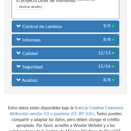
El proyecto DEBE ser mantenido.
Mostrar detalles
9/9
●
Control de cambios
8/8
●
Informes
12/13
●
Calidad
15/16
●
Seguridad
8/8
●
Análisis
Estos datos están disponibles bajo la
licencia Creative Commons
Atribución versión 3.0 o posterior (CC-BY-3.0+)
. Todos pueden
compartir y adaptar los datos, pero deben otorgar el crédito
apropiado. Por favor, acredite a Wouter Verhelst y a los