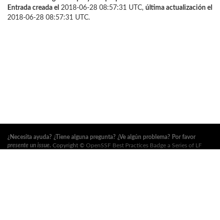
Entrada creada el
2018-06-28 08:57:31 UTC,
última actualización el
2018-06-28 08:57:31 UTC.
¿Necesita ayuda? ¿Tiene alguna pregunta? ¿Ve algún problema? Por favor
presente un issue
.
Copyright ©
OpenSSF Best Practices Badge a Series of LF
Projects, LLC
. Para los términos de uso del sitio web, la política de marcas
registradas y otras políticas del proyecto, consulte
estas políticas
. Para obtener
más información, consulte los sitios web de la
Open Source Security
Foundation (OpenSSF)
y
The Linux Foundation
. Todos los derechos reservados.
Consulte nuestra
política de privacidad
.
Esta traducción puede contener errores. En caso de conflicto, prevalece el
original en inglés.