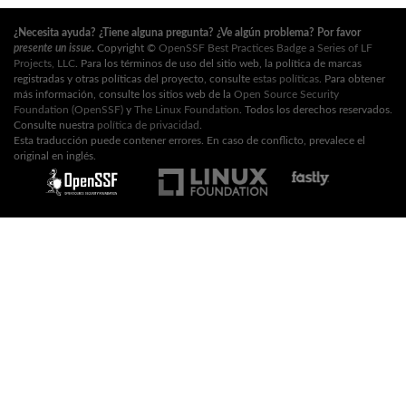
¿Necesita ayuda? ¿Tiene alguna pregunta? ¿Ve algún problema? Por favor
presente un issue
.
Copyright ©
OpenSSF Best Practices Badge a Series of LF
Projects, LLC
. Para los términos de uso del sitio web, la política de marcas
registradas y otras políticas del proyecto, consulte
estas políticas
. Para obtener
más información, consulte los sitios web de la
Open Source Security
Foundation (OpenSSF)
y
The Linux Foundation
. Todos los derechos reservados.
Consulte nuestra
política de privacidad
.
Esta traducción puede contener errores. En caso de conflicto, prevalece el
original en inglés.