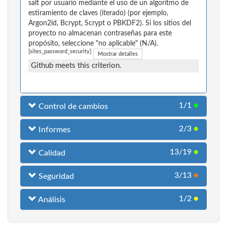
salt por usuario mediante el uso de un algoritmo de
estiramiento de claves (iterado) (por ejemplo,
Argon2id, Bcrypt, Scrypt o PBKDF2). Si los sitios del
proyecto no almacenan contraseñas para este
propósito, seleccione "no aplicable" (N/A).
[sites_password_security]
Mostrar detalles
Github meets this criterion.
1/1
●
Control de cambios
2/3
●
Informes
13/19
●
Calidad
3/13
●
Seguridad
1/2
●
Análisis