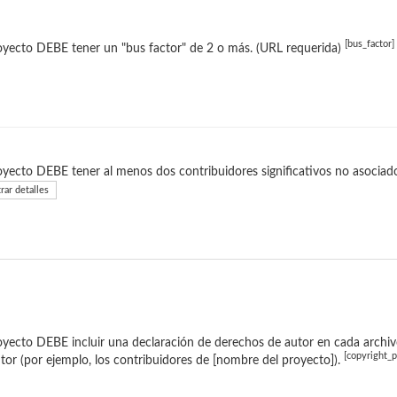
[bus_factor]
oyecto DEBE tener un "bus factor" de 2 o más. (URL requerida)
oyecto DEBE tener al menos dos contribuidores significativos no asociad
rar detalles
oyecto DEBE incluir una declaración de derechos de autor en cada archivo 
[copyright_p
tor (por ejemplo, los contribuidores de [nombre del proyecto]).