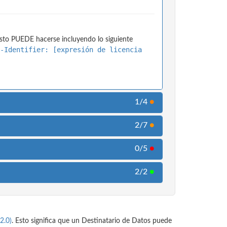
Esto PUEDE hacerse incluyendo lo siguiente
e-Identifier: [expresión de licencia
1/4
●
2/7
●
0/5
●
2/2
●
2.0)
. Esto significa que un Destinatario de Datos puede