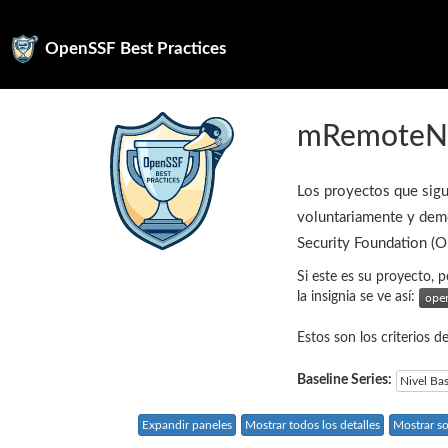
OpenSSF Best Practices
mRemote
Los proyectos que sigu
voluntariamente y demo
Security Foundation (
Si este es su proyecto, p
la insignia se ve así:
Estos son los criterios d
Baseline Series:
Nivel Ba
Expandir paneles
Mostrar todos los detalles
Mostrar so