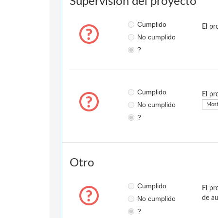
Supervisión del proyecto
Cumplido
El pr
No cumplido
?
Cumplido
El pr
No cumplido
Most
?
Otro
Cumplido
El pr
No cumplido
de au
?