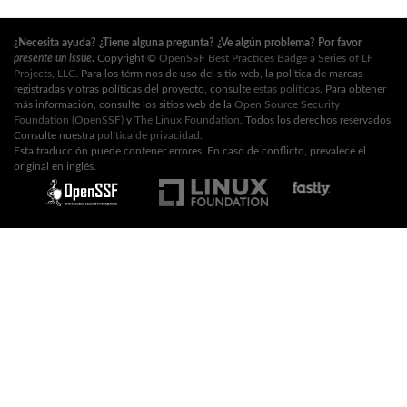
¿Necesita ayuda? ¿Tiene alguna pregunta? ¿Ve algún problema? Por favor
presente un issue
.
Copyright ©
OpenSSF Best Practices Badge a Series of LF
Projects, LLC
. Para los términos de uso del sitio web, la política de marcas
registradas y otras políticas del proyecto, consulte
estas políticas
. Para obtener
más información, consulte los sitios web de la
Open Source Security
Foundation (OpenSSF)
y
The Linux Foundation
. Todos los derechos reservados.
Consulte nuestra
política de privacidad
.
Esta traducción puede contener errores. En caso de conflicto, prevalece el
original en inglés.