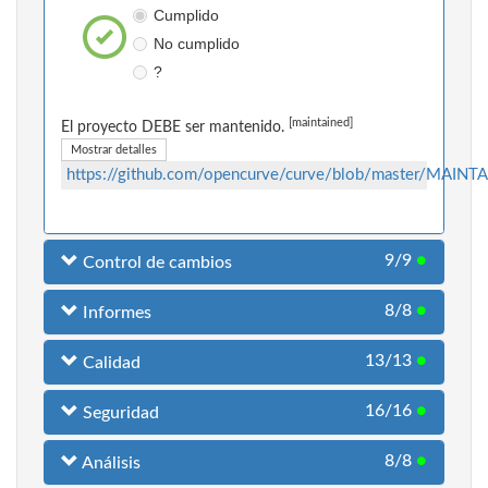
Cumplido
No cumplido
?
[maintained]
El proyecto DEBE ser mantenido.
Mostrar detalles
https://github.com/opencurve/curve/blob/master/MAINT
9/9
●
Control de cambios
8/8
●
Informes
13/13
●
Calidad
16/16
●
Seguridad
8/8
●
Análisis