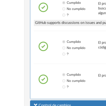
Cumplido
El pr
No cumplido
busca
algun
?
GitHub supports discussions on issues and pul
Cumplido
El pr
No cumplido
códig
?
Cumplido
El p
No cumplido
?
Control de cambios