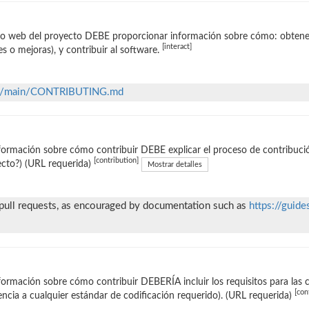
tio web del proyecto DEBE proporcionar información sobre cómo: obtene
[interact]
es o mejoras), y contribuir al software.
blob/main/CONTRIBUTING.md
formación sobre cómo contribuir DEBE explicar el proceso de contribución 
[contribution]
cto?) (URL requerida)
Mostrar detalles
 pull requests, as encouraged by documentation such as
https://guide
formación sobre cómo contribuir DEBERÍA incluir los requisitos para las 
[con
encia a cualquier estándar de codificación requerido). (URL requerida)