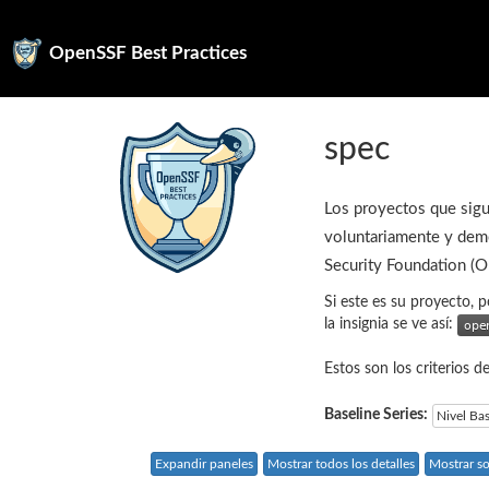
OpenSSF Best Practices
spec
Los proyectos que sigu
voluntariamente y demo
Security Foundation (
Si este es su proyecto, p
la insignia se ve así:
Estos son los criterios d
Baseline Series:
Nivel Ba
Expandir paneles
Mostrar todos los detalles
Mostrar so