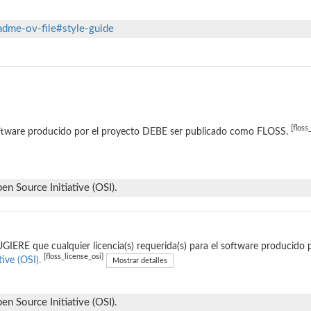
adme-ov-file#style-guide
[floss
oftware producido por el proyecto DEBE ser publicado como FLOSS.
n Source Initiative (OSI).
GIERE que cualquier licencia(s) requerida(s) para el software producido 
[floss_license_osi]
tive (OSI).
Mostrar detalles
n Source Initiative (OSI).