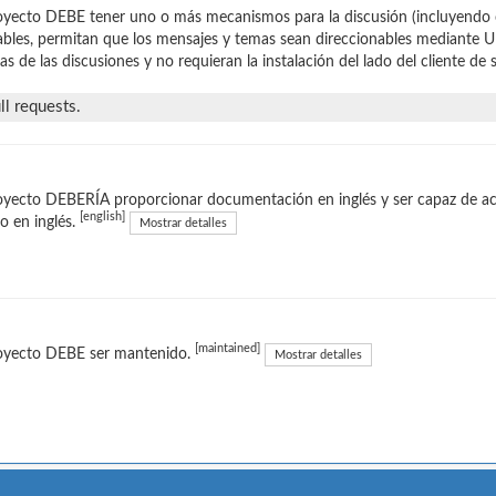
oyecto DEBE tener uno o más mecanismos para la discusión (incluyendo
bles, permitan que los mensajes y temas sean direccionables mediante U
as de las discusiones y no requieran la instalación del lado del cliente de
l requests.
oyecto DEBERÍA proporcionar documentación en inglés y ser capaz de ace
[english]
o en inglés.
Mostrar detalles
[maintained]
royecto DEBE ser mantenido.
Mostrar detalles