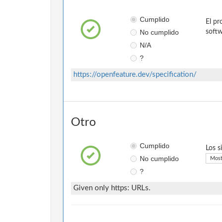
Cumplido
El pr
No cumplido
softw
N/A
?
https://openfeature.dev/specification/
Otro
Cumplido
Los s
No cumplido
Most
?
Given only https: URLs.