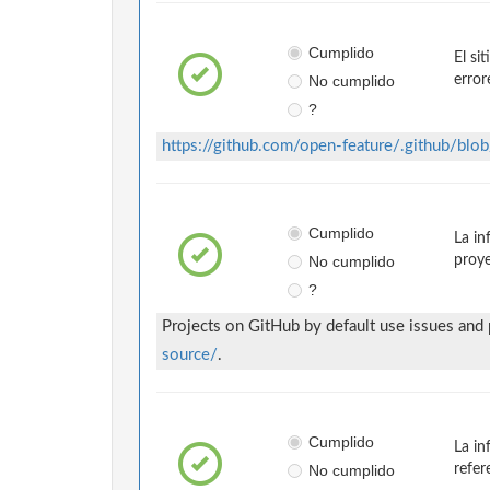
Cumplido
El si
No cumplido
error
?
https://github.com/open-feature/.github/
Cumplido
La in
No cumplido
proye
?
Projects on GitHub by default use issues and
source/
.
Cumplido
La in
No cumplido
refer