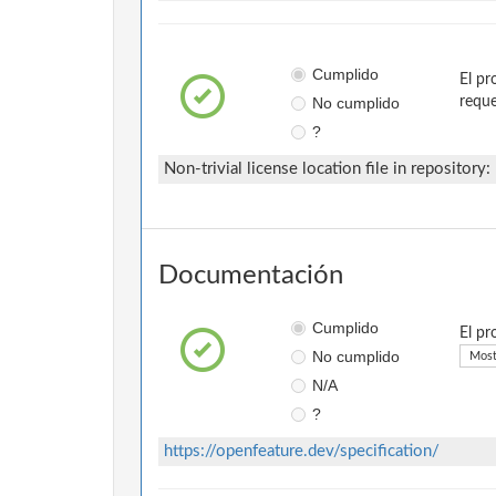
Cumplido
El pr
No cumplido
reque
?
Non-trivial license location file in repository:
Documentación
Cumplido
El pr
No cumplido
Most
N/A
?
https://openfeature.dev/specification/