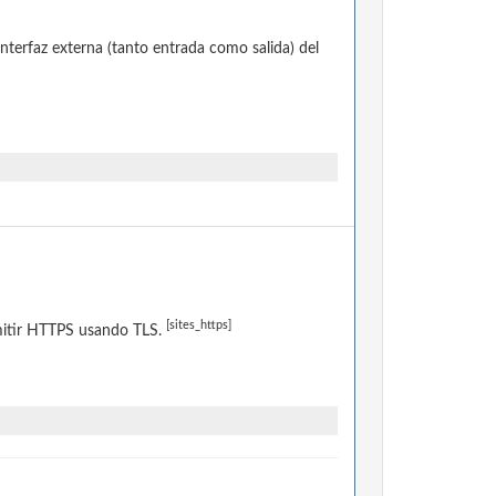
terfaz externa (tanto entrada como salida) del
[sites_https]
dmitir HTTPS usando TLS.