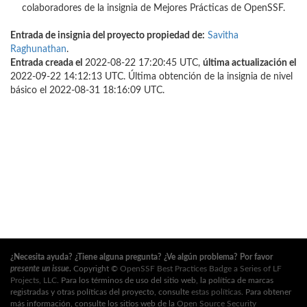
colaboradores de la insignia de Mejores Prácticas de OpenSSF.
Entrada de insignia del proyecto propiedad de:
Savitha
Raghunathan
.
Entrada creada el
2022-08-22 17:20:45 UTC,
última actualización el
2022-09-22 14:12:13 UTC. Última obtención de la insignia de nivel
básico el 2022-08-31 18:16:09 UTC.
¿Necesita ayuda? ¿Tiene alguna pregunta? ¿Ve algún problema? Por favor
presente un issue
.
Copyright ©
OpenSSF Best Practices Badge a Series of LF
Projects, LLC
. Para los términos de uso del sitio web, la política de marcas
registradas y otras políticas del proyecto, consulte
estas políticas
. Para obtener
más información, consulte los sitios web de la
Open Source Security