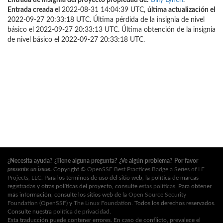
Entrada de insignia del proyecto propiedad de:
Billy Lynch
.
Entrada creada el
2022-08-31 14:04:39 UTC,
última actualización el
2022-09-27 20:33:18 UTC. Última pérdida de la insignia de nivel
básico el 2022-09-27 20:33:13 UTC. Última obtención de la insignia
de nivel básico el 2022-09-27 20:33:18 UTC.
¿Necesita ayuda? ¿Tiene alguna pregunta? ¿Ve algún problema? Por favor
presente un issue
.
Copyright ©
OpenSSF Best Practices Badge a Series of LF
Projects, LLC
. Para los términos de uso del sitio web, la política de marcas
registradas y otras políticas del proyecto, consulte
estas políticas
. Para obtener
más información, consulte los sitios web de la
Open Source Security
Foundation (OpenSSF)
y
The Linux Foundation
. Todos los derechos reservados.
Consulte nuestra
política de privacidad
.
Esta traducción puede contener errores. En caso de conflicto, prevalece el