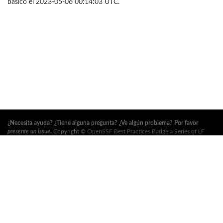
básico el 2023-05-06 00:14:03 UTC.
¿Necesita ayuda? ¿Tiene alguna pregunta? ¿Ve algún problema? Por favor
presente un issue
.
Copyright ©
OpenSSF Best Practices Badge a Series of LF
Projects, LLC
. Para los términos de uso del sitio web, la política de marcas
registradas y otras políticas del proyecto, consulte
estas políticas
. Para obtener
más información, consulte los sitios web de la
Open Source Security
Foundation (OpenSSF)
y
The Linux Foundation
. Todos los derechos reservados.
Consulte nuestra
política de privacidad
.
Esta traducción puede contener errores. En caso de conflicto, prevalece el
original en inglés.