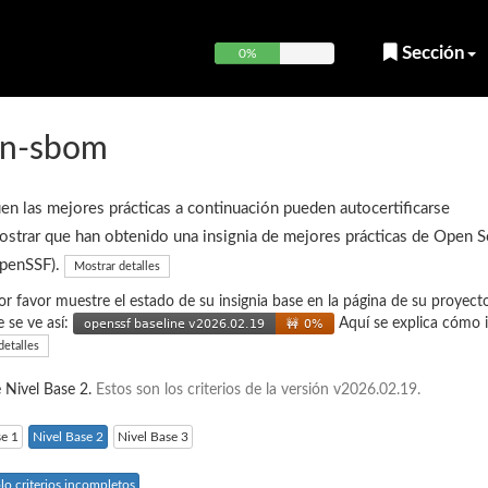
Sección
0%
gin-sbom
en las mejores prácticas a continuación pueden autocertificarse
strar que han obtenido una insignia de mejores prácticas de Open 
OpenSSF).
Mostrar detalles
or favor muestre el estado de su insignia base en la página de su proyecto
e se ve así:
Aquí se explica cómo i
detalles
e Nivel Base 2.
Estos son los criterios de la versión v2026.02.19.
se 1
Nivel Base 2
Nivel Base 3
lo criterios incompletos