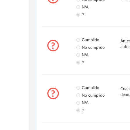
N/A
?
Cumplido
Antes
No cumplido
autom
N/A
?
Cumplido
Cuand
No cumplido
demue
N/A
?