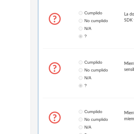
Cumplido
La do
No cumplido
SDK 
N/A
?
Cumplido
Mient
No cumplido
sensi
N/A
?
Cumplido
Mient
No cumplido
miem
N/A