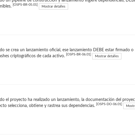
o un pipeline de construcción y lanzamiento ingiere dependencias, DEB
[OSPS-BR-05.01]
nibles.
Mostrar detalles
o se crea un lanzamiento oficial, ese lanzamiento DEBE estar firmado o 
[OSPS-BR-06.01]
ashes criptográficos de cada activo.
Mostrar detalles
o el proyecto ha realizado un lanzamiento, la documentación del proyec
[OSPS-DO-06.01]
cto selecciona, obtiene y rastrea sus dependencias.
Mostra