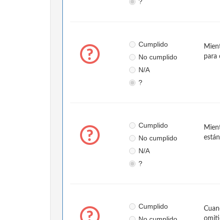
?
Cumplido
Mient
No cumplido
para 
N/A
?
Cumplido
Mient
No cumplido
están
N/A
?
Cumplido
Cuand
No cumplido
omit