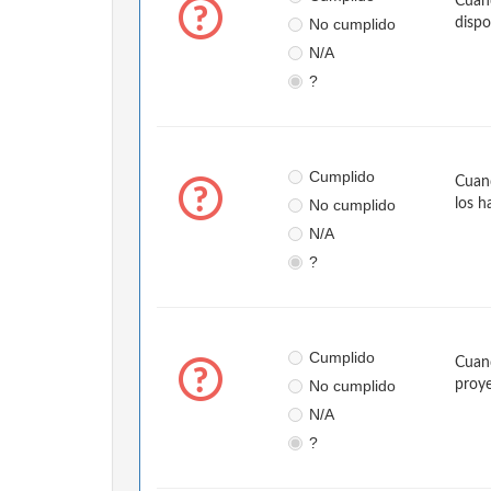
Cuand
No cumplido
dispo
N/A
?
Cumplido
Cuand
No cumplido
los h
N/A
?
Cumplido
Cuand
No cumplido
proye
N/A
?