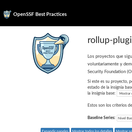
OpenSSF Best Practices
rollup-plu
Los proyectos que sigu
voluntariamente y demo
Security Foundation (
Si este es su proyecto, p
estado de la insignia bas
la insignia base:
Mostrar 
Estos son los criterios d
Baseline Series:
Nivel Ba
Expandir paneles
Mostrar todos los detalles
Mostrar so