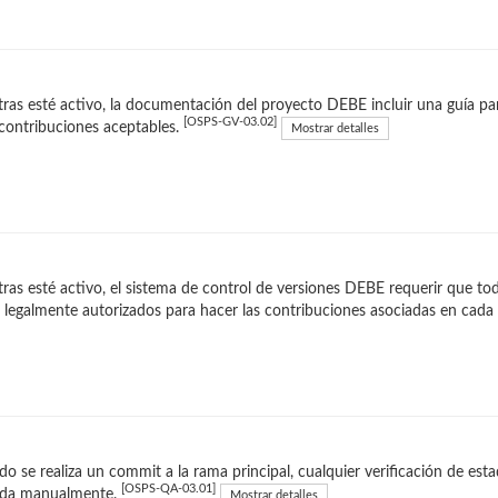
ras esté activo, la documentación del proyecto DEBE incluir una guía par
[OSPS-GV-03.02]
contribuciones aceptables.
Mostrar detalles
ras esté activo, el sistema de control de versiones DEBE requerir que to
 legalmente autorizados para hacer las contribuciones asociadas en cad
o se realiza un commit a la rama principal, cualquier verificación de e
[OSPS-QA-03.01]
ida manualmente.
Mostrar detalles