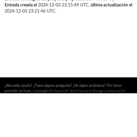
Entrada creada el
2024-12-03 23:15:49 UTC,
última actualización el
2024-12-03 23:21:46 UTC.
¿Necesita ayuda? ¿Tiene alguna pregunta? ¿Ve algún problema? Por favor
presente un issue
.
Copyright ©
OpenSSF Best Practices Badge a Series of LF
Projects, LLC
. Para los términos de uso del sitio web, la política de marcas
registradas y otras políticas del proyecto, consulte
estas políticas
. Para obtener
más información, consulte los sitios web de la
Open Source Security
Foundation (OpenSSF)
y
The Linux Foundation
. Todos los derechos reservados.
Consulte nuestra
política de privacidad
.
Esta traducción puede contener errores. En caso de conflicto, prevalece el
original en inglés.