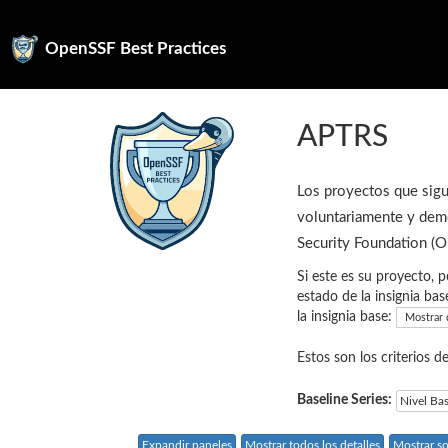
OpenSSF Best Practices
APTRS
Los proyectos que sigu
voluntariamente y demo
Security Foundation (
Si este es su proyecto, p
estado de la insignia bas
la insignia base:
Mostrar 
Estos son los criterios d
Baseline Series:
Nivel Ba
Expandir paneles
Mostrar todos los detalles
Mostrar so