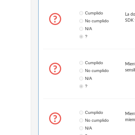
Cumplido
La do
No cumplido
SDK 
N/A
?
Cumplido
Mient
No cumplido
sensi
N/A
?
Cumplido
Mient
No cumplido
miem
N/A