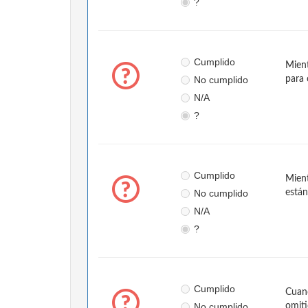
?
Cumplido
Mient
No cumplido
para 
N/A
?
Cumplido
Mient
No cumplido
están
N/A
?
Cumplido
Cuand
No cumplido
omit