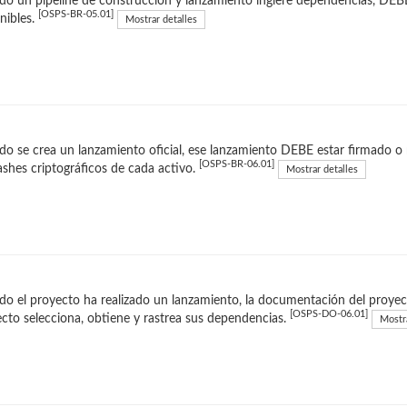
o un pipeline de construcción y lanzamiento ingiere dependencias, DEB
[OSPS-BR-05.01]
nibles.
Mostrar detalles
o se crea un lanzamiento oficial, ese lanzamiento DEBE estar firmado o 
[OSPS-BR-06.01]
ashes criptográficos de cada activo.
Mostrar detalles
o el proyecto ha realizado un lanzamiento, la documentación del proyec
[OSPS-DO-06.01]
cto selecciona, obtiene y rastrea sus dependencias.
Mostra