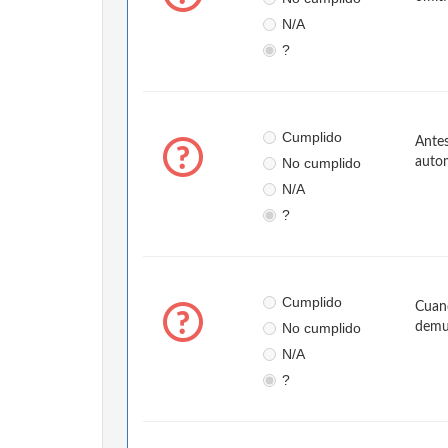
N/A
?
Cumplido
Antes
No cumplido
autom
N/A
?
Cumplido
Cuand
No cumplido
demue
N/A
?