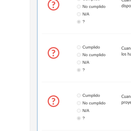
Cuand
No cumplido
dispo
N/A
?
Cumplido
Cuand
No cumplido
los h
N/A
?
Cumplido
Cuand
No cumplido
proye
N/A
?