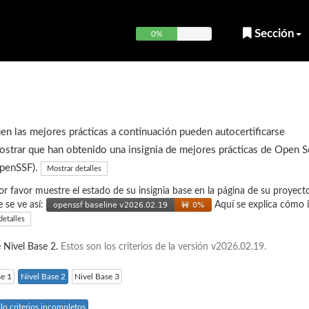
Sección
0%
en las mejores prácticas a continuación pueden autocertificarse
strar que han obtenido una insignia de mejores prácticas de Open 
OpenSSF).
Mostrar detalles
or favor muestre el estado de su insignia base en la página de su proyecto
e se ve así:
Aquí se explica cómo i
detalles
e Nivel Base 2.
Estos son los criterios de la versión v2026.02.19.
se 1
Nivel Base 2
Nivel Base 3
lo criterios incompletos