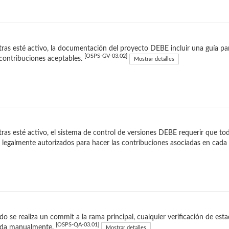
ras esté activo, la documentación del proyecto DEBE incluir una guía par
[OSPS-GV-03.02]
contribuciones aceptables.
Mostrar detalles
ras esté activo, el sistema de control de versiones DEBE requerir que to
 legalmente autorizados para hacer las contribuciones asociadas en cad
o se realiza un commit a la rama principal, cualquier verificación de e
[OSPS-QA-03.01]
ida manualmente.
Mostrar detalles