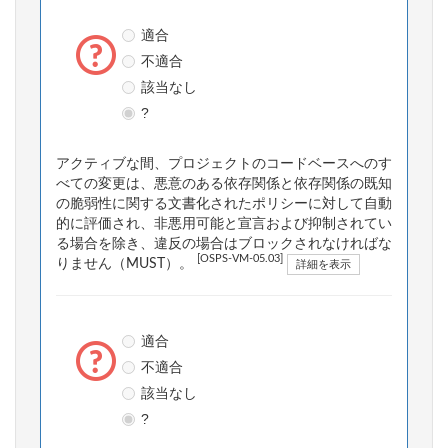
適合
不適合
該当なし
?
アクティブな間、プロジェクトのコードベースへのす
べての変更は、悪意のある依存関係と依存関係の既知
の脆弱性に関する文書化されたポリシーに対して自動
的に評価され、非悪用可能と宣言および抑制されてい
る場合を除き、違反の場合はブロックされなければな
[OSPS-VM-05.03]
りません（MUST）。
詳細を表示
適合
不適合
該当なし
?