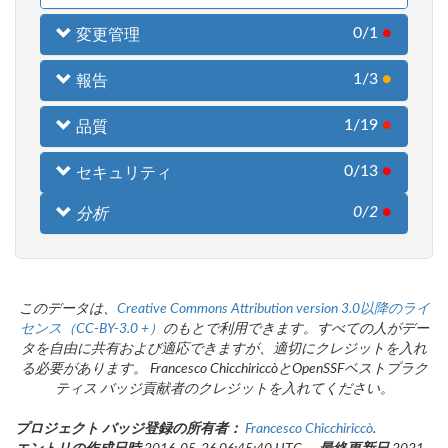
0/1
●
変更管理
1/3
●
報告
1/19
●
品質
0/13
●
セキュリティ
0/2
●
分析
このデータは、
Creative Commons Attribution version 3.0以降のライ
センス（CC-BY-3.0 +）
のもとで利用できます。すべての人がデー
タを自由に共有および適応できますが、適切にクレジットを入れ
る必要があります。 Francesco ChicchiriccòとOpenSSFベストプラク
ティス バッジ貢献者のクレジットを入れてください。
プロジェクト バッジ登録の所有者：
Francesco Chicchiriccò
.