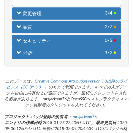
3/4
●
変更管理
2/7
●
品質
0/5
●
セキュリティ
1/2
●
分析
このデータは、
Creative Commons Attribution version 3.0以降のライ
センス（CC-BY-3.0 +）
のもとで利用できます。すべての人がデー
タを自由に共有および適応できますが、適切にクレジットを入れ
る必要があります。 mrsjackson76とOpenSSFベストプラクティス バ
ッジ貢献者のクレジットを入れてください。
プロジェクト バッジ登録の所有者：
mrsjackson76
.
エントリの作成日時
2018-01-23 22:23:55 UTC、
最終更新日
2020-
09-30 12:58:47 UTC 最後に2018-02-09 20:44:34 UTCにバッジ合格