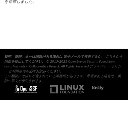
を達成しました。
疑問、質問、または問題がある場合は
電子メールで報告する
か、
こちらから
問題を提出
してください。
© 2015-2021
Open Source Security Foundation
、
Linux Foundation
Collaborative Project. All Rights Reserved.
プライバシー ポリシ
ー
と
利用条件
を必ずお読みください。
この翻訳には誤りが含まれている可能性があります。矛盾がある場合は、英
語の原文が優先されます。