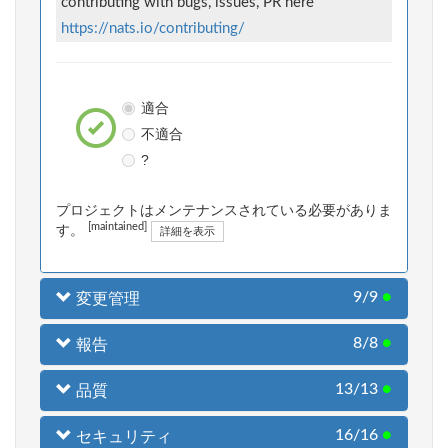
contributing with bugs, issues, PR here
https://nats.io/contributing/
適合
不適合
?
プロジェクトはメンテナンスされている必要がありま
[maintained]
す。
詳細を表示
9/9
●
変更管理
8/8
●
報告
13/13
●
品質
16/16
●
セキュリティ