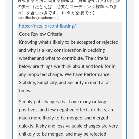
貢献する方法に関する情報は、貢献を受け入れるため
の要件（たとえば、必要なコーディング標準への参
照）を含むべきです。 (URLが必要です)
[contribution_requirements]
https://nats.io/contributing/
Code Review Criteria
Knowing what’s likely to be accepted or rejected
and why is a key consideration in deciding
whether and what to contribute. The criteria
below are things we think about and look for in
any proposed change. We have Performance,
Stability, Simplicity, and Security in mind at all
times.
Simply put, changes that have many or large
positives, and few negative effects or risks, are
much more likely to be merged, and merged
quickly. Risky and less valuable changes are very
unlikely to be merged, and may be rejected