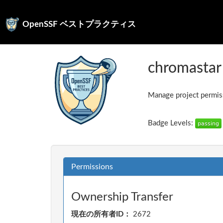
OpenSSF ベストプラクティス
chromastar
Manage project permiss
Badge Levels:
Permissions
Ownership Transfer
現在の所有者ID：
2672