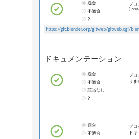
適合
プロ
[licens
不適合
?
https://git.blender.org/gitweb/gitweb.cgi/blen
ドキュメンテーション
適合
プロ
不適合
りま
該当なし
?
適合
プロ
不適合
ドキ