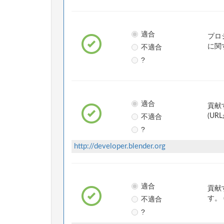
適合
プロ
不適合
に関
?
適合
貢献
不適合
(UR
?
http://developer.blender.org
適合
貢献
不適合
す。 
?