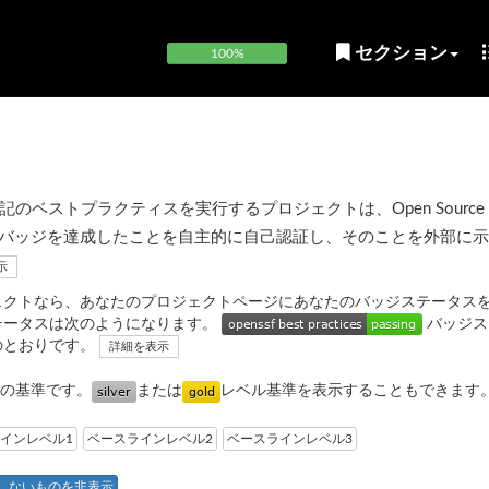
セクション
100%
ベストプラクティスを実行するプロジェクトは、Open Source Sec
OpenSSF) バッジを達成したことを自主的に自己認証し、そのことを外部に
示
ェクトなら、あなたのプロジェクトページにあなたのバッジステータス
テータスは次のようになります。
バッジス
のとおりです。
詳細を表示
の基準です。
または
レベル基準を表示することもできます
インレベル1
ベースラインレベル2
ベースラインレベル3
しないものを非表示