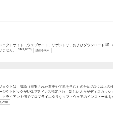
ジェクトサイト（ウェブサイト、リポジトリ、およびダウンロードURL）は
[sites_https]
りません。
詳細を表示
ジェクトは、議論（提案された変更や問題を含む）のための1つ以上の
ージやトピックがURLでアドレス指定され、新しい人々がディスカッシ
、クライアント側でプロプライエタリなソフトウェアのインストールを
を表示