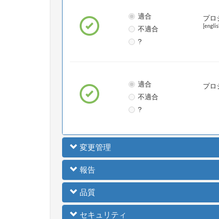
適合
プロ
[englis
不適合
?
適合
プロ
不適合
?
変更管理
報告
品質
セキュリティ