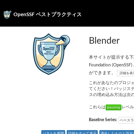
OpenSSF ベストプラクティス
Blender
本サイトが提示する下記の
Foundation (
ができます。
詳細を表
これがあなたのプロジ
てください！バッジス
スの埋め込み方法は次
これらは
レベル
Baseline Series:
ベースラ
パネルを展開
詳細をすべて表示
適合したものと該当