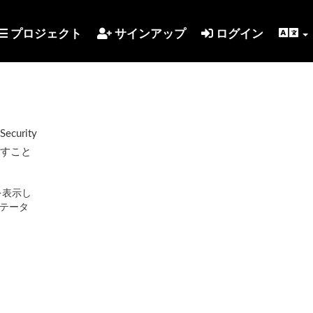
プロジェクト
サインアップ
ログイン
urity
示すこと
を表示し
テータ
。