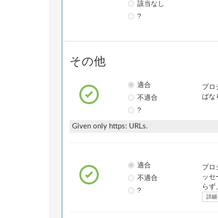
該当なし
?
その他
適合
プロ
不適合
ばな
?
Given only https: URLs.
適合
プロ
不適合
ッセ
らず
?
詳細