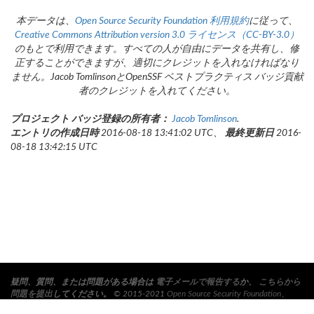
本データは、
Open Source Security Foundation
利用規約
に従って、
Creative Commons Attribution version 3.0 ライセンス（CC-BY-3.0）
のもとで利用できます。すべての人が自由にデータを共有し、修
正することができますが、適切にクレジットを入れなければなり
ません。Jacob TomlinsonとOpenSSF ベストプラクティス バッジ貢献
者のクレジットを入れてください。
プロジェクト バッジ登録の所有者：
Jacob Tomlinson
.
エントリの作成日時
2016-08-18 13:41:02 UTC、
最終更新日
2016-
08-18 13:42:15 UTC
疑問、質問、または問題がある場合は
電子メールで報告する
か、
こちらから
問題を提出
してください。
© 2015-2021
Open Source Security Foundation
、
Linux Foundation
Collaborative Project. All Rights Reserved.
プライバシー ポリシ