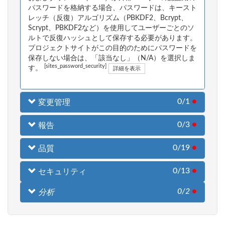
パスワードを格納する場合、パスワードは、キースト
レッチ（反復）アルゴリズム（PBKDF2、Bcrypt、
Scrypt、PBKDF2など）を使用してユーザーごとのソ
ルトで反復ハッシュとして保存する必要があります。
プロジェクトサイトがこの目的のためにパスワードを
保存しない場合は、「該当なし」（N/A）を選択しま
[sites_password_security]
す。
詳細を表示
0/1
●
変更管理
0/3
●
報告
0/19
●
品質
0/13
●
セキュリティ
0/2
●
分析