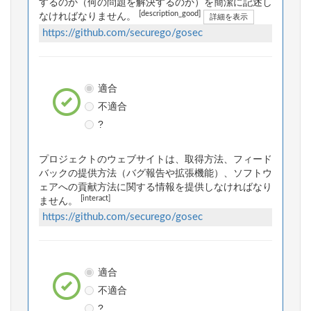
するのか（何の問題を解決するのか）を簡潔に記述し
[description_good]
なければなりません。
詳細を表示
https://github.com/securego/gosec
適合
不適合
?
プロジェクトのウェブサイトは、取得方法、フィード
バックの提供方法（バグ報告や拡張機能）、ソフトウ
ェアへの貢献方法に関する情報を提供しなければなり
[interact]
ません。
https://github.com/securego/gosec
適合
不適合
?