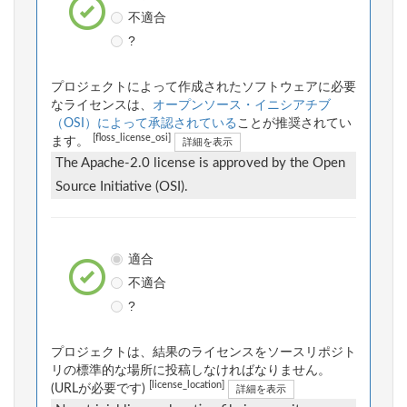
不適合
?
プロジェクトによって作成されたソフトウェアに必要
なライセンスは、
オープンソース・イニシアチブ
（OSI）によって承認されている
ことが推奨されてい
[floss_license_osi]
ます。
詳細を表示
The Apache-2.0 license is approved by the Open
Source Initiative (OSI).
適合
不適合
?
プロジェクトは、結果のライセンスをソースリポジト
リの標準的な場所に投稿しなければなりません。
[license_location]
(URLが必要です)
詳細を表示