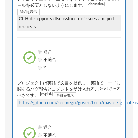
[discussion]
ールを必要としないようにします。
詳細を表示
GitHub supports discussions on issues and pull
requests.
適合
不適合
?
プロジェクトは英語で文書を提供し、英語でコードに
関するバグ報告とコメントを受け入れることができる
[english]
べきです。
詳細を表示
https://github.com/securego/gosec/blob/master/.github/i
適合
不適合