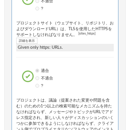
不適合
?
プロジェクトサイト（ウェブサイト、リポジトリ、お
よびダウンロードURL）は、TLSを使用したHTTPSを
[sites_https]
サポートしなければなりません。
詳細を表示
Given only https: URLs.
適合
不適合
?
プロジェクトは、議論（提案された変更や問題を含
む）のための1つ以上の検索可能なメカニズムを持た
なければならず、メッセージやトピックがURLでアド
レス指定され、新しい人々がディスカッションのいく
つかに参加できるようにしなければならず、クライア
ント側でプロプライエタリなソフトウェアのインスト