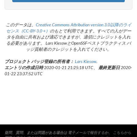
このデータは、
Creative Commons Attribution version 3.0以降のライ
センス（CC-BY-3.0 +）
のもとで利用できます。すべての人がデー
タを自由に共有および適応できますが、適切にクレジットを入れ
る必要があります。 Lars KiesowとOpenSSFベストプラクティス バ
ッジ貢献者のクレジットを入れてください。
プロジェクト バッジ登録の所有者：
Lars Kiesow
.
エントリの作成日時
2020-01-21 21:25:18 UTC、
最終更新日
2020-
01-22 23:37:52 UTC
疑問、質問、または問題がある場合は
電子メールで報告する
か、
こちらから