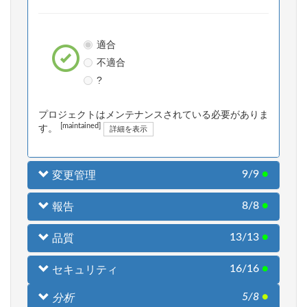
適合
不適合
?
プロジェクトはメンテナンスされている必要がありま
[maintained]
す。
詳細を表示
9/9
●
変更管理
8/8
●
報告
13/13
●
品質
16/16
●
セキュリティ
5/8
●
分析