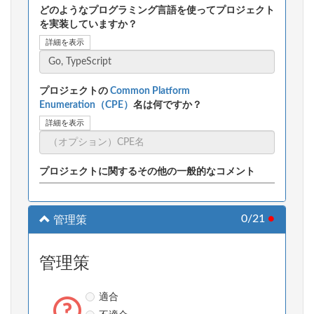
どのようなプログラミング言語を使ってプロジェクト
を実装していますか？
詳細を表示
プロジェクトの
Common Platform
Enumeration（CPE）
名は何ですか？
詳細を表示
プロジェクトに関するその他の一般的なコメント
0/21
●
管理策
管理策
適合