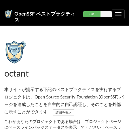
OpenSSF ベストプラクティ
0%
ス
octant
本サイトが提示する下記のベストプラクティスを実行するプ
ロジェクトは、Open Source Security Foundation (OpenSSF) バ
ッジを達成したことを自主的に自己認証し、そのことを外部
に示すことができます。
詳細を表示
これがあなたのプロジェクトである場合は、プロジェクトページ
にベースラインバッジステータスを表示してください！ベースラ