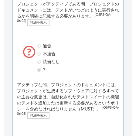
プロジェクトがアクティブである間、プロジェクトの
ドキュメントには、テストがいつどのように実行され
[OSPS-QA-
るかを明確に記載する必要があります。
06.02]
詳細を表示
適合
不適合
該当なし
?
アクティブな間、プロジェクトのドキュメントには、
プロジェクトが生成するソフトウェアに対するすべて
の主要な変更は、自動化されたテストスイートの機能
のテストを追加または更新する必要があるというポリ
[OSPS-QA-
シーを含めなければなりません（MUST）。
06.03]
詳細を表示