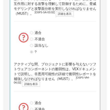
互作用に対する攻撃を理解して防御するために、脅威
モデリングと攻撃面分析を実行しなければなりません
[OSPS-SA-03.02]
（MUST）。
詳細を表示
適合
不適合
該当なし
?
アクティブな間、プロジェクトに影響を与えないソフ
トウェアコンポーネントの脆弱性は、VEXドキュメン
トで説明し、非悪用可能性の詳細で脆弱性レポートを
[OSPS-VM-
補強しなければなりません（MUST）。
04.02]
詳細を表示
適合
不適合