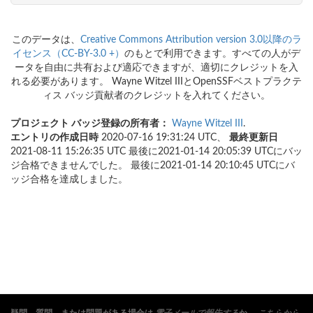
このデータは、
Creative Commons Attribution version 3.0以降のラ
イセンス（CC-BY-3.0 +）
のもとで利用できます。すべての人がデ
ータを自由に共有および適応できますが、適切にクレジットを入
れる必要があります。 Wayne Witzel IIIとOpenSSFベストプラクテ
ィス バッジ貢献者のクレジットを入れてください。
プロジェクト バッジ登録の所有者：
Wayne Witzel III
.
エントリの作成日時
2020-07-16 19:31:24 UTC、
最終更新日
2021-08-11 15:26:35 UTC 最後に2021-01-14 20:05:39 UTCにバッ
ジ合格できませんでした。 最後に2021-01-14 20:10:45 UTCにバ
ッジ合格を達成しました。
疑問、質問、または問題がある場合は
電子メールで報告する
か、
こちらから