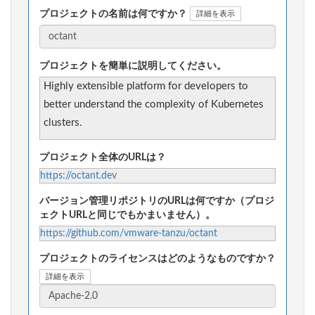
プロジェクトの名前は何ですか？
詳細を表示
プロジェクトを簡単に説明してください。
Highly extensible platform for developers to
better understand the complexity of Kubernetes
clusters.
プロジェクト全体のURLは？
https://octant.dev
バージョン管理リポジトリのURLは何ですか（プロジ
ェクトURLと同じでもかまいません）。
https://github.com/vmware-tanzu/octant
プロジェクトのライセンスはどのようなものですか？
詳細を表示