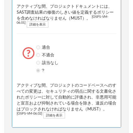
アクティブな間、プロジェクトドキュメントには、
SAST調査結果の修復のしきい値を定義するポリシー
[OSPS-VM-
を含めなければなりません（MUST）。
06.01]
詳細を表示
適合
不適合
該当なし
?
アクティブな間、プロジェクトのコードベースへのす
べての変更は、セキュリティの弱点に関する文書化さ
れたポリシーに対して自動的に評価され、非悪用可能
と宣言および抑制されている場合を除き、違反の場合
はブロックされなければなりません（MUST）。
[OSPS-VM-06.02]
詳細を表示