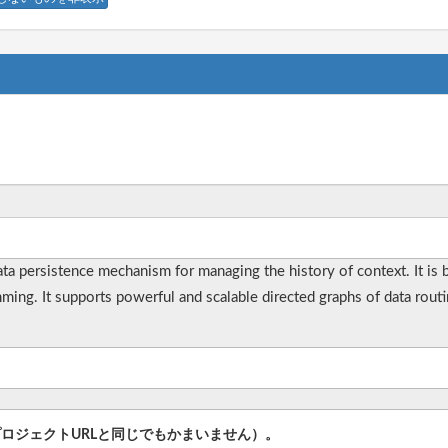
ata persistence mechanism for managing the history of context. It is
ing. It supports powerful and scalable directed graphs of data routi
プロジェクトURLと同じでもかまいません）。