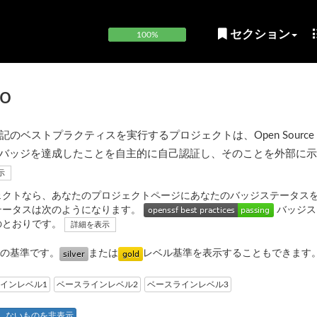
セクション
100%
co
ベストプラクティスを実行するプロジェクトは、Open Source Sec
OpenSSF) バッジを達成したことを自主的に自己認証し、そのことを外部に
示
ェクトなら、あなたのプロジェクトページにあなたのバッジステータス
テータスは次のようになります。
バッジス
のとおりです。
詳細を表示
の基準です。
または
レベル基準を表示することもできます
インレベル1
ベースラインレベル2
ベースラインレベル3
しないものを非表示