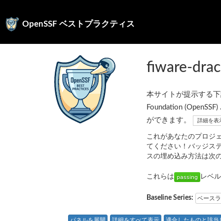
OpenSSF ベストプラクティス
fiware-dra
本サイトが提示する下記の
Foundation (
ができます。
詳細を表
これがあなたのプロジ
てください！バッジス
スの埋め込み方法は次
これらは
レベル
Baseline Series:
ベースラ
パネルを展開
詳細をすべて表示
適合したものと該当