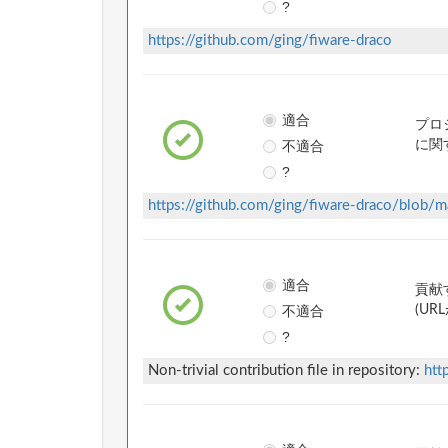
?
https://github.com/ging/fiware-draco
適合
プロ
不適合
に関
?
https://github.com/ging/fiware-draco/blo
適合
貢献
不適合
(UR
?
Non-trivial contribution file in repository:
htt