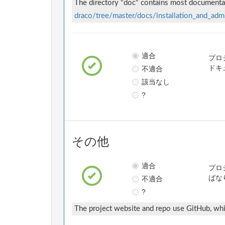
The directory "doc" contains most documentati
draco/tree/master/docs/installation_and_admi
適合
プロ
不適合
ドキ
該当なし
?
その他
適合
プロ
不適合
ばな
?
The project website and repo use GitHub, wh