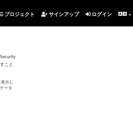
プロジェクト
サインアップ
ログイン
urity
示すこと
を表示し
テータ
。