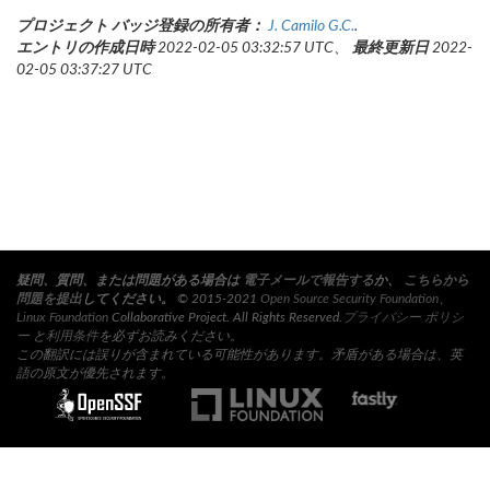
プロジェクト バッジ登録の所有者：
J. Camilo G.C.
.
エントリの作成日時
2022-02-05 03:32:57 UTC、
最終更新日
2022-
02-05 03:37:27 UTC
疑問、質問、または問題がある場合は
電子メールで報告する
か、
こちらから
問題を提出
してください。
© 2015-2021
Open Source Security Foundation
、
Linux Foundation
Collaborative Project. All Rights Reserved.
プライバシー ポリシ
ー
と
利用条件
を必ずお読みください。
この翻訳には誤りが含まれている可能性があります。矛盾がある場合は、英
語の原文が優先されます。