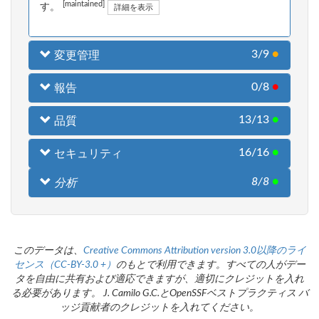
[maintained]
す。
詳細を表示
3/9
●
変更管理
0/8
●
報告
13/13
●
品質
16/16
●
セキュリティ
8/8
●
分析
このデータは、
Creative Commons Attribution version 3.0以降のライ
センス（CC-BY-3.0 +）
のもとで利用できます。すべての人がデー
タを自由に共有および適応できますが、適切にクレジットを入れ
る必要があります。 J. Camilo G.C.とOpenSSFベストプラクティス バ
ッジ貢献者のクレジットを入れてください。