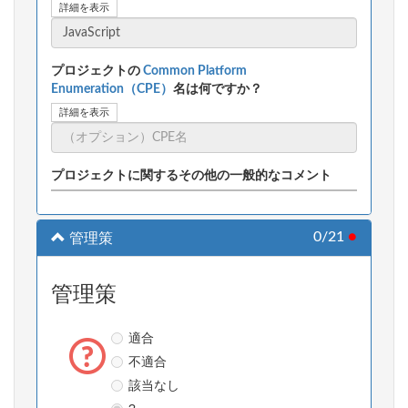
詳細を表示
プロジェクトの
Common Platform
Enumeration（CPE）
名は何ですか？
詳細を表示
プロジェクトに関するその他の一般的なコメント
0/21
●
管理策
管理策
適合
不適合
該当なし