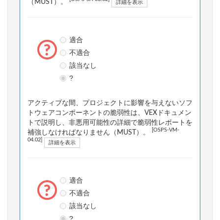
（MUST）。
詳細を表示
適合
不適合
該当なし
?
アクティブな間、プロジェクトに影響を与えないソフ
トウェアコンポーネントの脆弱性は、VEXドキュメン
トで説明し、非悪用可能性の詳細で脆弱性レポートを
[OSPS-VM-
補強しなければなりません（MUST）。
04.02]
詳細を表示
適合
不適合
該当なし
?