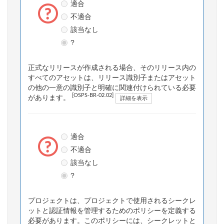
適合
不適合
該当なし
?
正式なリリースが作成される場合、そのリリース内の
すべてのアセットは、リリース識別子またはアセット
の他の一意の識別子と明確に関連付けられている必要
[OSPS-BR-02.02]
があります。
詳細を表示
適合
不適合
該当なし
?
プロジェクトは、プロジェクトで使用されるシークレ
ットと認証情報を管理するためのポリシーを定義する
必要があります。このポリシーには、シークレットと