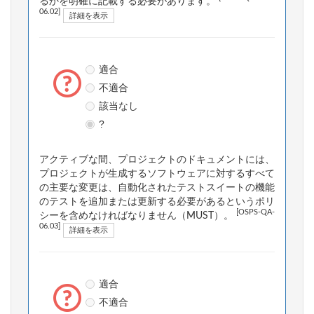
るかを明確に記載する必要があります。
06.02]
詳細を表示
適合
不適合
該当なし
?
アクティブな間、プロジェクトのドキュメントには、
プロジェクトが生成するソフトウェアに対するすべて
の主要な変更は、自動化されたテストスイートの機能
のテストを追加または更新する必要があるというポリ
[OSPS-QA-
シーを含めなければなりません（MUST）。
06.03]
詳細を表示
適合
不適合