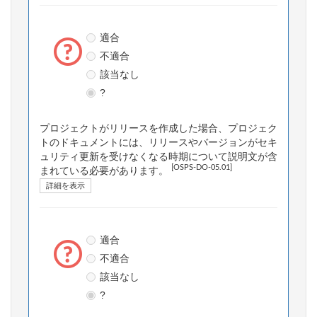
適合
不適合
該当なし
?
プロジェクトがリリースを作成した場合、プロジェク
トのドキュメントには、リリースやバージョンがセキ
ュリティ更新を受けなくなる時期について説明文が含
[OSPS-DO-05.01]
まれている必要があります。
詳細を表示
適合
不適合
該当なし
?