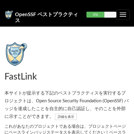
OpenSSF ベストプラクティ
0%
ス
FastLink
本サイトが提示する下記のベストプラクティスを実行するプ
ロジェクトは、Open Source Security Foundation (OpenSSF) バ
ッジを達成したことを自主的に自己認証し、そのことを外部
に示すことができます。
詳細を表示
これがあなたのプロジェクトである場合は、プロジェクトページ
にベースラインバッジステータスを表示してください！ベースラ