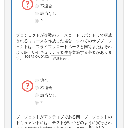
不適合
該当なし
?
プロジェクトが複数のソースコードリポジトリで構成
されるリリースを作成した場合、すべてのサブプロジ
ェクトは、プライマリコードベースと同等またはそれ
より厳しいセキュリティ要件を実施する必要がありま
[OSPS-QA-04.02]
す。
詳細を表示
適合
不適合
該当なし
?
プロジェクトがアクティブである間、プロジェクトの
ドキュメントには、テストがいつどのように実行され
[OSPS-QA-