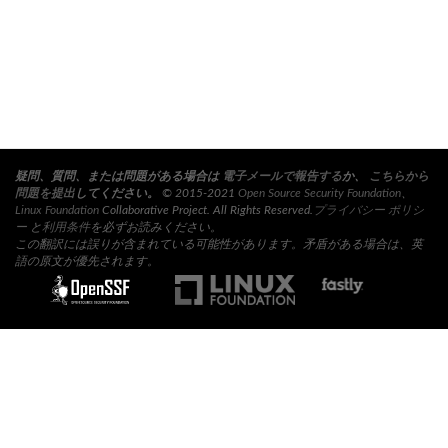
疑問、質問、または問題がある場合は
電子メールで報告する
か、
こちらから
問題を提出
してください。
© 2015-2021
Open Source Security Foundation
、
Linux Foundation
Collaborative Project. All Rights Reserved.
プライバシー ポリシ
ー
と
利用条件
を必ずお読みください。
この翻訳には誤りが含まれている可能性があります。矛盾がある場合は、英
語の原文が優先されます。