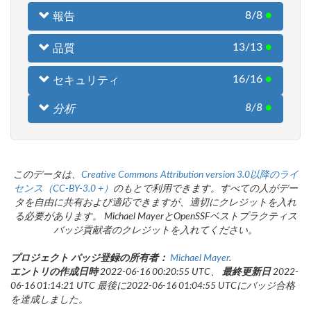
8/8
●
報告
13/13
●
品質
16/16
●
セキュリティ
8/8
●
分析
このデータは、
Creative Commons Attribution version 3.0以降のライ
センス（CC-BY-3.0 +）
のもとで利用できます。すべての人がデー
タを自由に共有および適応できますが、適切にクレジットを入れ
る必要があります。 Michael MayerとOpenSSFベストプラクティス
バッジ貢献者のクレジットを入れてください。
プロジェクト バッジ登録の所有者：
Michael Mayer
.
エントリの作成日時
2022-06-16 00:20:55 UTC、
最終更新日
2022-
06-16 01:14:21 UTC 最後に2022-06-16 01:04:55 UTCにバッジ合格
を達成しました。