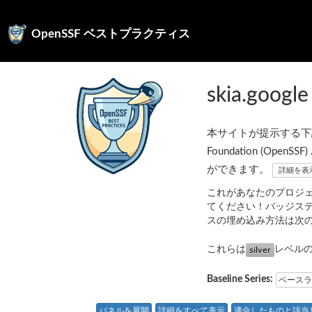
OpenSSF ベストプラクティス
skia.google
本サイトが提示する下記の
Foundation (
ができます。
詳細を表
これがあなたのプロジ
てください！バッジス
スの埋め込み方法は次
これらは
レベル
Baseline Series:
ベースラ
パネルを展開
詳細をすべて表示
適合したものと該当