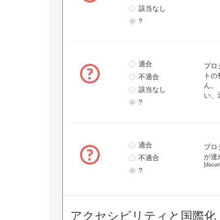
該当なし
?
適合
プロ
不適合
トの
ん。
該当なし
い、
?
適合
プロ
不適合
が達
[docum
?
アクセシビリティと国際化