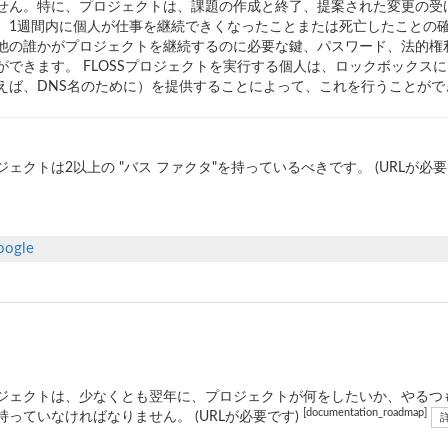
せん。特に、プロジェクトは、課題の作成と終了、提案された変更の受
、1週間内に個人が仕事を継続できくなったことまたは死亡したことの
他の誰かがプロジェクトを継続するのに必要な鍵、パスワード、法的権
ができます。 FLOSSプロジェクトを実行する個人は、ロックボックス
えば、DNS名のために）を提供することによって、これを行うことができま
ジェクトは2以上の "バス ファクタ"を持っているべきです。 (URLが必要
oogle
ジェクトは、少なくとも翌年に、プロジェクトが何をしたいか、やるつ
[documentation_roadmap]
持っていなければなりません。 (URLが必要です)