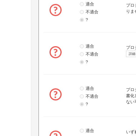
適合
プロ
不適合
りま
?
適合
プロ
不適合
詳細
?
適合
プロ
不適合
書化
ない
?
適合
いず