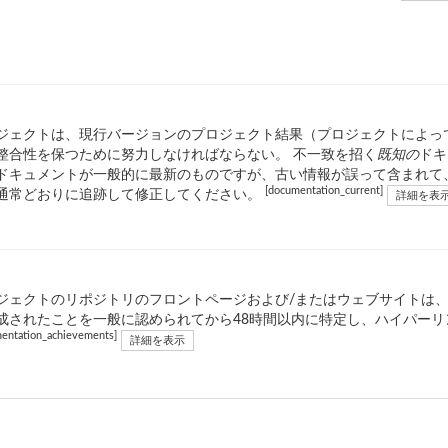
ジェクトは、現行バージョンのプロジェクト結果（プロジェクトによっ
整合性を保つために努力しなければならない。 不一致を招く
既知の
ドキ
ドキュメントが一般的に最新のものですが、古い情報が誤って含まれて
[documentation_current]
通常どおりに追跡して修正してください。
詳細を表
ジェクトのリポジトリのフロントページおよび/またはウェブサイトは
成されたことを一般に認められてから48時間以内に特定し、ハイパーリンク
entation_achievements]
詳細を表示