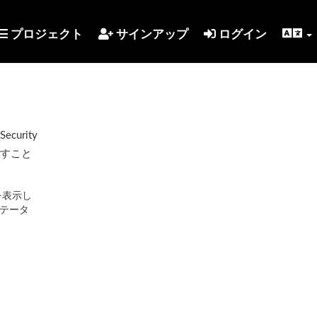
プロジェクト
サインアップ
ログイン
urity
示すこと
を表示し
テータ
。