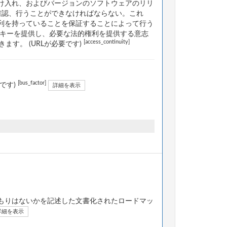
け入れ、およびバージョンのソフトウェアのリリ
確認、行うことができなければならない。これ
利を持っていることを保証することによって行う
にキーを提供し、必要な法的権利を提供する意志
[access_continuity]
す。 (URLが必要です)
[bus_factor]
です)
詳細を表示
もりはないかを記述した文書化されたロードマッ
詳細を表示