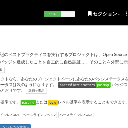
セクション
11%
ベストプラクティスを実行するプロジェクトは、Open Source Sec
OpenSSF) バッジを達成したことを自主的に自己認証し、そのことを外部に
示
ェクトなら、あなたのプロジェクトページにあなたのバッジステータス
テータスは次のようになります。
バッジス
のとおりです。
詳細を表示
の基準です。
または
レベル基準を表示することもできます
インレベル1
ベースラインレベル2
ベースラインレベル3
しないものを非表示