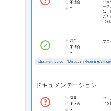
不適合
りま
ース
?
は、
こと
（例
適合
プロ
不適合
?
https://github.com/Discovery-learning/skia.g
ドキュメンテーション
適合
プロ
不適合
プを
?