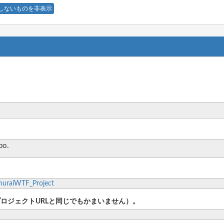
しないものを非表示
po.
muraiWTF_Project
プロジェクトURLと同じでもかまいません）。