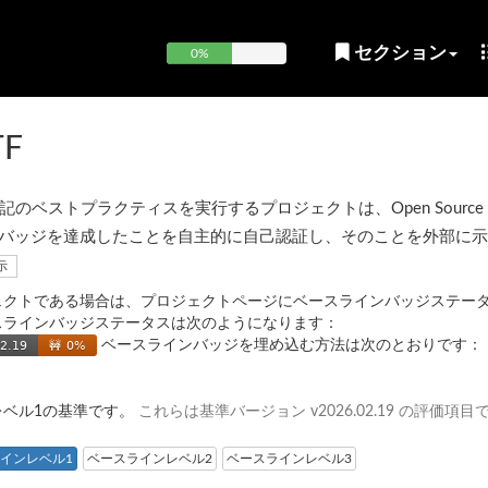
セクション
0%
TF
ベストプラクティスを実行するプロジェクトは、Open Source Sec
OpenSSF) バッジを達成したことを自主的に自己認証し、そのことを外部に
示
ェクトである場合は、プロジェクトページにベースラインバッジステー
スラインバッジステータスは次のようになります：
ベースラインバッジを埋め込む方法は次のとおりです：
レベル1の基準です。
これらは基準バージョン v2026.02.19 の評価項目
インレベル1
ベースラインレベル2
ベースラインレベル3