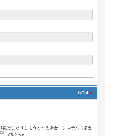
0/24
●
り変更したりしようとする場合、システムは多要
01]
詳細を表示