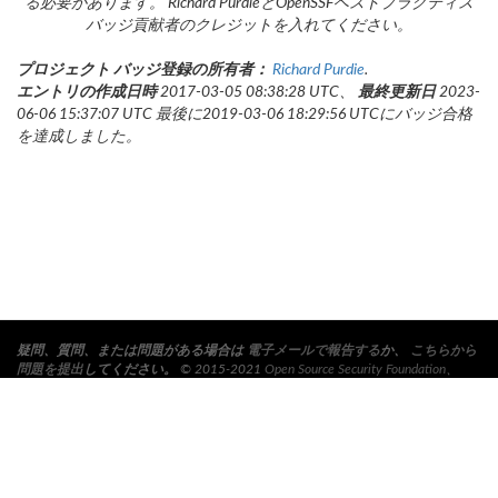
る必要があります。 Richard PurdieとOpenSSFベストプラクティス
バッジ貢献者のクレジットを入れてください。
プロジェクト バッジ登録の所有者：
Richard Purdie
.
エントリの作成日時
2017-03-05 08:38:28 UTC、
最終更新日
2023-
06-06 15:37:07 UTC 最後に2019-03-06 18:29:56 UTCにバッジ合格
を達成しました。
疑問、質問、または問題がある場合は
電子メールで報告する
か、
こちらから
問題を提出
してください。
© 2015-2021
Open Source Security Foundation
、
Linux Foundation
Collaborative Project. All Rights Reserved.
プライバシー ポリシ
ー
と
利用条件
を必ずお読みください。
この翻訳には誤りが含まれている可能性があります。矛盾がある場合は、英
語の原文が優先されます。