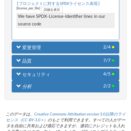
[プロジェクトに対するSPDXライセンス表現]
[license_per_file]
詳細を表示
We have SPDX-License-Identifier lines in our
source code
2/4
●
変更管理
7/7
●
品質
4/5
●
セキュリティ
2/2
●
分析
このデータは、
Creative Commons Attribution version 3.0以降のライ
センス（CC-BY-3.0 +）
のもとで利用できます。すべての人がデー
タを自由に共有および適応できますが、適切にクレジットを入れ