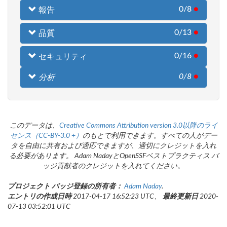
0/8
●
報告
0/13
●
品質
0/16
●
セキュリティ
0/8
●
分析
このデータは、
Creative Commons Attribution version 3.0以降のライ
センス（CC-BY-3.0 +）
のもとで利用できます。すべての人がデー
タを自由に共有および適応できますが、適切にクレジットを入れ
る必要があります。 Adam NadayとOpenSSFベストプラクティス バ
ッジ貢献者のクレジットを入れてください。
プロジェクト バッジ登録の所有者：
Adam Naday
.
エントリの作成日時
2017-04-17 16:52:23 UTC、
最終更新日
2020-
07-13 03:52:01 UTC