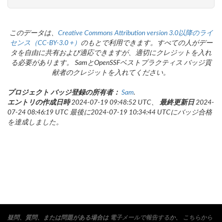
このデータは、
Creative Commons Attribution version 3.0以降のライ
センス（CC-BY-3.0 +）
のもとで利用できます。すべての人がデー
タを自由に共有および適応できますが、適切にクレジットを入れ
る必要があります。 SamとOpenSSFベストプラクティス バッジ貢
献者のクレジットを入れてください。
プロジェクト バッジ登録の所有者：
Sam
.
エントリの作成日時
2024-07-19 09:48:52 UTC、
最終更新日
2024-
07-24 08:46:19 UTC 最後に2024-07-19 10:34:44 UTCにバッジ合格
を達成しました。
疑問、質問、または問題がある場合は
電子メールで報告する
か、
こちらから