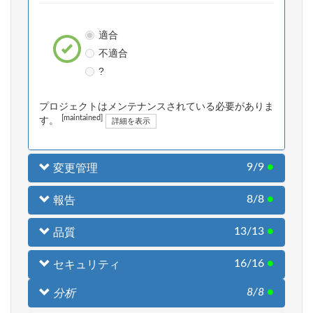
適合
不適合
?
プロジェクトはメンテナンスされている必要がありま
[maintained]
す。
詳細を表示
9/9
●
変更管理
8/8
●
報告
13/13
●
品質
16/16
●
セキュリティ
8/8
●
分析