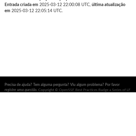
Entrada criada em
2025-03-12 22:00:08 UTC,
última atualização
em
2025-03-12 22:05:14 UTC.
Precisa de ajuda? Tem alguma pergunta? Viu algum problema? Por favor
registre uma questão
.
Copyright ©
OpenSSF Best Practices Badge a Series of LF
Projects, LLC
. Para os termos de uso do site, política de marca registrada e
outras políticas do projeto, consulte
estas políticas
. Para mais informações,
consulte os sites da
Open Source Security Foundation (OpenSSF)
e
The Linux
Foundation
. Todos os direitos reservados. Por favor, consulte nossa
política de
privacidade
.
Esta tradução pode conter erros. Em caso de conflito, a versão original em
inglês prevalece.