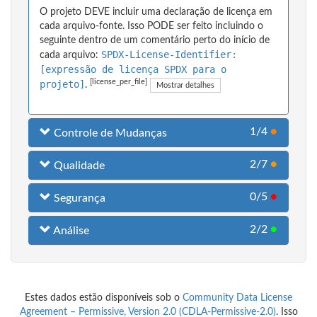
O projeto DEVE incluir uma declaração de licença em
cada arquivo-fonte. Isso PODE ser feito incluindo o
seguinte dentro de um comentário perto do início de
SPDX-License-Identifier:
cada arquivo:
[expressão de licença SPDX para o
[license_per_file]
projeto]
.
Mostrar detalhes
1/4
●
Controle de Mudanças
2/7
●
Qualidade
0/5
●
Segurança
2/2
●
Análise
Estes dados estão disponíveis sob o
Community Data License
Agreement – Permissive, Version 2.0 (CDLA-Permissive-2.0)
. Isso