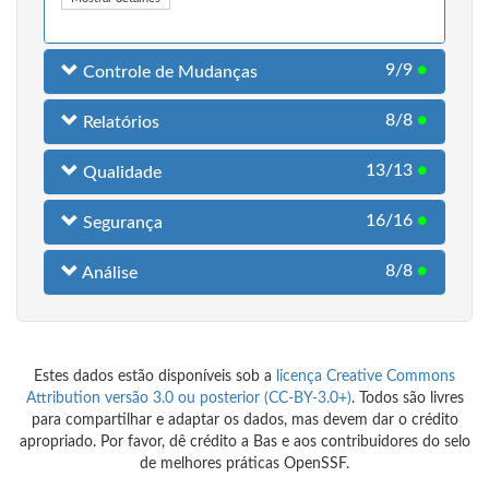
9/9
●
Controle de Mudanças
8/8
●
Relatórios
13/13
●
Qualidade
16/16
●
Segurança
8/8
●
Análise
Estes dados estão disponíveis sob a
licença Creative Commons
Attribution versão 3.0 ou posterior (CC-BY-3.0+)
. Todos são livres
para compartilhar e adaptar os dados, mas devem dar o crédito
apropriado. Por favor, dê crédito a Bas e aos contribuidores do selo
de melhores práticas OpenSSF.