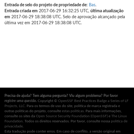
Entrada de selo do projeto de propriedade de:
Bas
.
Entrada criada em
2017-06-29 16:32:25 UTC,
última atualização
em
2017-06-29 18:38:08 UTC. Selo de aprovação alcançado pela
última vez em 2017-06-29 18:38:08 UTC.
Precisa de ajuda? Tem alguma pergunta? Viu algum problema? Por favor
registre uma questão
.
Copyright ©
OpenSSF Best Practices Badge a Series of LF
Projects, LLC
. Para os termos de uso do site, política de marca registrada e
outras políticas do projeto, consulte
estas políticas
. Para mais informações,
consulte os sites da
Open Source Security Foundation (OpenSSF)
e
The Linux
Foundation
. Todos os direitos reservados. Por favor, consulte nossa
política de
privacidade
.
Esta tradução pode conter erros. Em caso de conflito, a versão original em