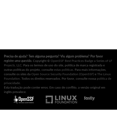
Precisa de ajuda? Tem alguma pergunta? Viu algum problema? Por favor
registre uma questão
.
Copyright ©
OpenSSF Best Practices Badge a Series of LF
Projects, LLC
. Para os termos de uso do site, política de marca registrada e
outras políticas do projeto, consulte
estas políticas
. Para mais informações,
consulte os sites da
Open Source Security Foundation (OpenSSF)
e
The Linux
Foundation
. Todos os direitos reservados. Por favor, consulte nossa
política de
privacidade
.
Esta tradução pode conter erros. Em caso de conflito, a versão original em
inglês prevalece.