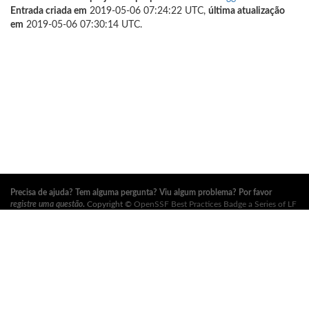
Entrada criada em
2019-05-06 07:24:22 UTC,
última atualização
em
2019-05-06 07:30:14 UTC.
Precisa de ajuda? Tem alguma pergunta? Viu algum problema? Por favor
registre uma questão
.
Copyright ©
OpenSSF Best Practices Badge a Series of LF
Projects, LLC
. Para os termos de uso do site, política de marca registrada e
outras políticas do projeto, consulte
estas políticas
. Para mais informações,
consulte os sites da
Open Source Security Foundation (OpenSSF)
e
The Linux
Foundation
. Todos os direitos reservados. Por favor, consulte nossa
política de
privacidade
.
Esta tradução pode conter erros. Em caso de conflito, a versão original em
inglês prevalece.