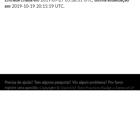
Entrada criada em
2019-09-27 05:38:31 UTC,
última atualização
em
2019-10-19 20:15:19 UTC.
Precisa de ajuda? Tem alguma pergunta? Viu algum problema? Por favor
registre uma questão
.
Copyright ©
OpenSSF Best Practices Badge a Series of LF
Projects, LLC
. Para os termos de uso do site, política de marca registrada e
outras políticas do projeto, consulte
estas políticas
. Para mais informações,
consulte os sites da
Open Source Security Foundation (OpenSSF)
e
The Linux
Foundation
. Todos os direitos reservados. Por favor, consulte nossa
política de
privacidade
.
Esta tradução pode conter erros. Em caso de conflito, a versão original em
inglês prevalece.