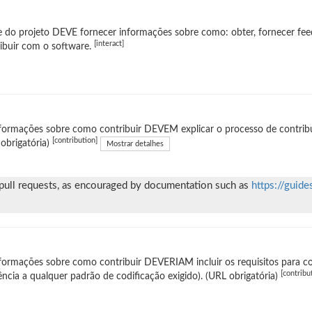
e do projeto DEVE fornecer informações sobre como: obter, fornecer fee
[interact]
ibuir com o software.
formações sobre como contribuir DEVEM explicar o processo de contribui
[contribution]
obrigatória)
Mostrar detalhes
 pull requests, as encouraged by documentation such as
https://guide
formações sobre como contribuir DEVERIAM incluir os requisitos para co
[contribu
ência a qualquer padrão de codificação exigido). (URL obrigatória)