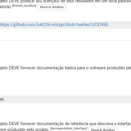
jeto DEVE publicar a(s) licença(s) de seus resultados em um local padrão
[license_location]
atória)
Mostrar detalhes
https://github.com/luk036/ellcpp/blob/master/LICENSE
.
jeto DEVE fornecer documentação básica para o software produzido pel
nd.
jeto DEVE fornecer documentação de referência que descreva a interfac
[documentation_interface]
are produzido pelo projeto.
Mostrar detalhes