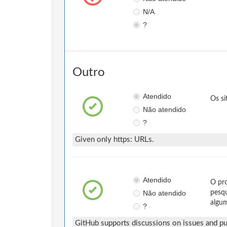
N/A
?
Outro
Atendido
Os si
Não atendido
?
Given only https: URLs.
Atendido
O pro
Não atendido
pesqu
algum
?
GitHub supports discussions on issues and pul