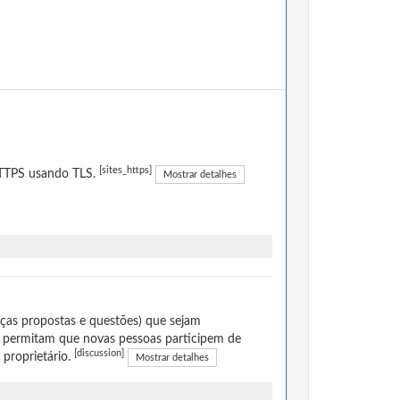
[sites_https]
 HTTPS usando TLS.
Mostrar detalhes
ças propostas e questões) que sejam
 permitam que novas pessoas participem de
[discussion]
 proprietário.
Mostrar detalhes