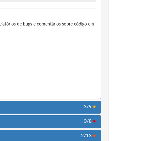
elatórios de bugs e comentários sobre código em
3/9
●
0/8
●
2/13
●