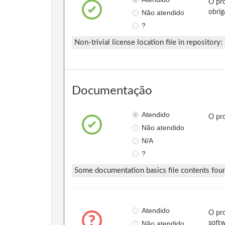
O pro
Não atendido
obrig
?
Non-trivial license location file in repository:
Documentação
Atendido
O pro
Não atendido
N/A
?
Some documentation basics file contents fou
Atendido
O pro
Não atendido
softw