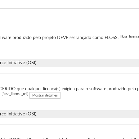
[floss_licens
ftware produzido pelo projeto DEVE ser lançado como FLOSS.
e Initiative (OSI).
ERIDO que qualquer licença(s) exigida para o software produzido pelo p
[floss_license_osi]
.
Mostrar detalhes
e Initiative (OSI).