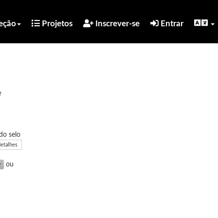
eção
Projetos
Inscrever-se
Entrar
e
do selo
detalhes
ou