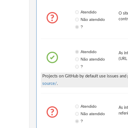
Atendido
O sit
Não atendido
contr
?
Atendido
As in
Não atendido
(URL 
?
Projects on GitHub by default use issues and
source/
.
Atendido
As in
Não atendido
refer
?