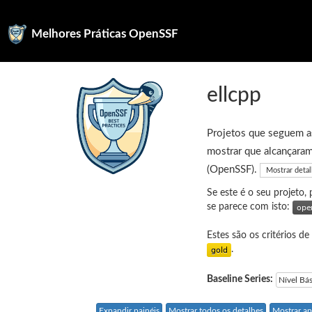
Melhores Práticas OpenSSF
ellcpp
Projetos que seguem as
mostrar que alcançaram
(OpenSSF).
Mostrar deta
Se este é o seu projeto,
se parece com isto:
Estes são os critérios de
.
Baseline Series:
Nível Bá
Expandir painéis
Mostrar todos os detalhes
Mostrar ap