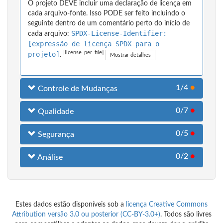
O projeto DEVE incluir uma declaração de licença em
cada arquivo-fonte. Isso PODE ser feito incluindo o
seguinte dentro de um comentário perto do início de
SPDX-License-Identifier:
cada arquivo:
[expressão de licença SPDX para o
[license_per_file]
projeto]
.
Mostrar detalhes
1/4
●
Controle de Mudanças
0/7
●
Qualidade
0/5
●
Segurança
0/2
●
Análise
Estes dados estão disponíveis sob a
licença Creative Commons
Attribution versão 3.0 ou posterior (CC-BY-3.0+)
. Todos são livres