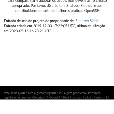
para compartilhar e adaptar os dados, mas devem dar o crédito
apropriado. Por favor, dê crédito a Shahzeb Siddiqui e aos
contribuidores do selo de melhores práticas OpenSSF.
Entrada de selo do projeto de propriedade de:
Shahzeb Siddiqui
.
Entrada criada em
2019-12-03 17:22:05 UTC,
última atualização
em
2023-05-16 16:28:21 UTC.
Precisa de ajuda? Tem alguma pergunta? Viu algum problema? Por favor
registre uma questão
.
Copyright ©
OpenSSF Best Practices Badge a Series of LF
Projects, LLC
. Para os termos de uso do site, política de marca registrada e
outras políticas do projeto, consulte
estas políticas
. Para mais informações,
consulte os sites da
Open Source Security Foundation (OpenSSF)
e
The Linux