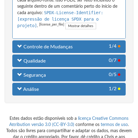
cada arquivo-fonte. Isso PODE ser feito incluindo o
seguinte dentro de um comentário perto do início de
SPDX-License-Identifier:
cada arquivo:
[expressão de licença SPDX para o
[license_per_file]
projeto]
.
Mostrar detalhes
1/4
●
Controle de Mudanças
0/7
●
Qualidade
0/5
●
Segurança
1/2
●
Análise
Estes dados estão disponíveis sob a
licença Creative Commons
Attribution versão 3.0 (CC-BY-3.0)
conforme os
termos de uso
.
Todos são livres para compartilhar e adaptar os dados, mas devem
dar o crédito apropriado. Por favor, dê crédito a Chris e aos