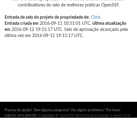
contribuidores do selo de melhores práticas OpenSSF.
Entrada de selo do projeto de propriedade de:
Chris
.
Entrada criada em
2016-09-11 10:51:01 UTC,
última atualização
em
2016-09-12 19:15:17 UTC. Selo de aprovação alcançado pela
última vez em 2016-09-12 19:15:17 UTC.
Precisa de ajuda? Tem alguma pergunta? Viu algum problema? Por favor
registre uma questão
.
Copyright ©
OpenSSF Best Practices Badge a Series of LF
Projects, LLC
. Para os termos de uso do site, política de marca registrada e
outras políticas do projeto, consulte
estas políticas
. Para mais informações,
consulte os sites da
Open Source Security Foundation (OpenSSF)
e
The Linux
Foundation
. Todos os direitos reservados. Por favor, consulte nossa
política de