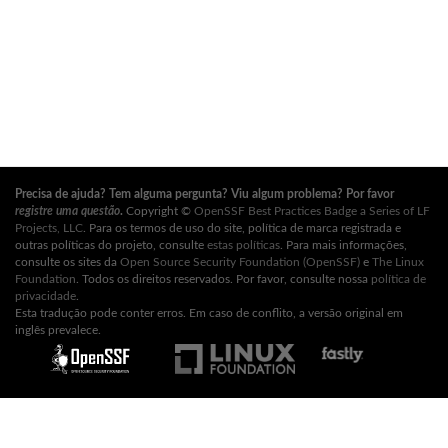
Precisa de ajuda? Tem alguma pergunta? Viu algum problema? Por favor
registre uma questão
.
Copyright ©
OpenSSF Best Practices Badge a Series of LF
Projects, LLC
. Para os termos de uso do site, política de marca registrada e
outras políticas do projeto, consulte
estas políticas
. Para mais informações,
consulte os sites da
Open Source Security Foundation (OpenSSF)
e
The Linux
Foundation
. Todos os direitos reservados. Por favor, consulte nossa
política de
privacidade
.
Esta tradução pode conter erros. Em caso de conflito, a versão original em
inglês prevalece.