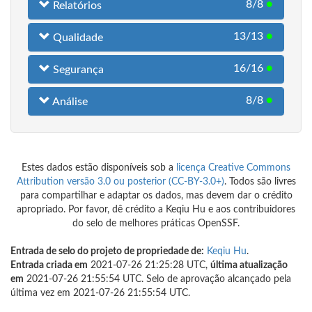
8/8
●
Relatórios
13/13
●
Qualidade
16/16
●
Segurança
8/8
●
Análise
Estes dados estão disponíveis sob a
licença Creative Commons
Attribution versão 3.0 ou posterior (CC-BY-3.0+)
. Todos são livres
para compartilhar e adaptar os dados, mas devem dar o crédito
apropriado. Por favor, dê crédito a Keqiu Hu e aos contribuidores
do selo de melhores práticas OpenSSF.
Entrada de selo do projeto de propriedade de:
Keqiu Hu
.
Entrada criada em
2021-07-26 21:25:28 UTC,
última atualização
em
2021-07-26 21:55:54 UTC. Selo de aprovação alcançado pela
última vez em 2021-07-26 21:55:54 UTC.