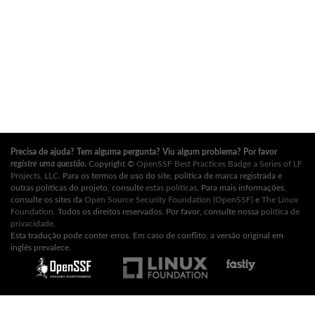
Precisa de ajuda? Tem alguma pergunta? Viu algum problema? Por favor
registre uma questão
.
Copyright ©
OpenSSF Best Practices Badge a Series of LF
Projects, LLC
. Para os termos de uso do site, política de marca registrada e
outras políticas do projeto, consulte
estas políticas
. Para mais informações,
consulte os sites da
Open Source Security Foundation (OpenSSF)
e
The Linux
Foundation
. Todos os direitos reservados. Por favor, consulte nossa
política de
privacidade
.
Esta tradução pode conter erros. Em caso de conflito, a versão original em
inglês prevalece.