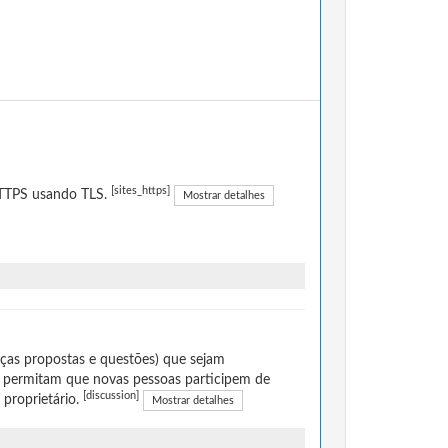
[sites_https]
 HTTPS usando TLS.
Mostrar detalhes
ças propostas e questões) que sejam
 permitam que novas pessoas participem de
[discussion]
 proprietário.
Mostrar detalhes