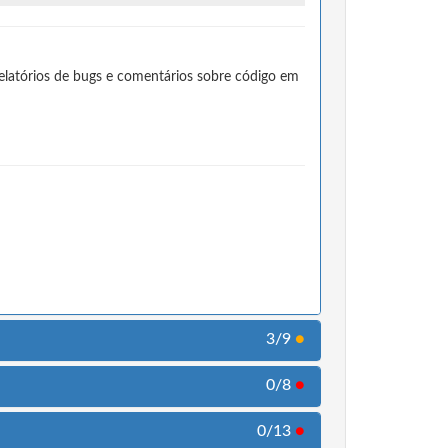
elatórios de bugs e comentários sobre código em
3/9
●
0/8
●
0/13
●