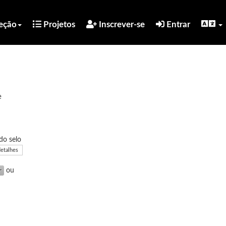
eção
Projetos
Inscrever-se
Entrar
e
do selo
detalhes
ou