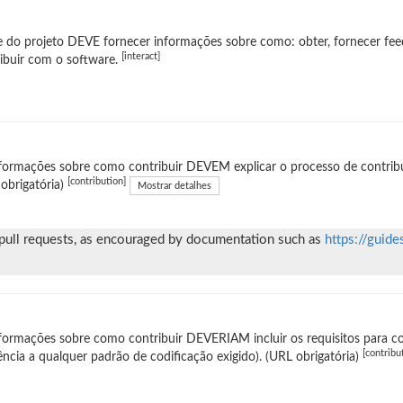
e do projeto DEVE fornecer informações sobre como: obter, fornecer fee
[interact]
ibuir com o software.
formações sobre como contribuir DEVEM explicar o processo de contribui
[contribution]
obrigatória)
Mostrar detalhes
 pull requests, as encouraged by documentation such as
https://guide
formações sobre como contribuir DEVERIAM incluir os requisitos para co
[contribu
ência a qualquer padrão de codificação exigido). (URL obrigatória)