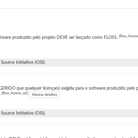
[floss_licens
ftware produzido pelo projeto DEVE ser lançado como FLOSS.
ource Initiative (OSI).
ERIDO que qualquer licença(s) exigida para o software produzido pelo p
[floss_license_osi]
.
Mostrar detalhes
ource Initiative (OSI).