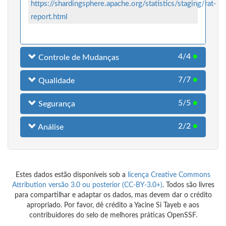
https://shardingsphere.apache.org/statistics/staging/rat-
report.html
4/4
●
Controle de Mudanças
7/7
●
Qualidade
5/5
●
Segurança
2/2
●
Análise
Estes dados estão disponíveis sob a
licença Creative Commons
Attribution versão 3.0 ou posterior (CC-BY-3.0+)
. Todos são livres
para compartilhar e adaptar os dados, mas devem dar o crédito
apropriado. Por favor, dê crédito a Yacine Si Tayeb e aos
contribuidores do selo de melhores práticas OpenSSF.