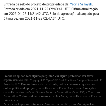
Entrada de selo do projeto de propriedade de:
Yacine Si Tayeb
.
Entrada criada em
2021-11-22 09:40:41 UTC,
última atualização
em
2023-04-25 11:21:42 UTC. Selo de aprovação alcançado pela
última vez em 2021-11-23 02:47:34 UTC.
Precisa de ajuda? Tem alguma pergunta? Viu algum problema? Por favor
registre uma questão
.
Copyright ©
OpenSSF Best Practices Badge a Series of LF
Projects, LLC
. Para os termos de uso do site, política de marca registrada e
outras políticas do projeto, consulte
estas políticas
. Para mais informações,
consulte os sites da
Open Source Security Foundation (OpenSSF)
e
The Linux
Foundation
. Todos os direitos reservados. Por favor, consulte nossa
política de
privacidade
.
Esta tradução pode conter erros. Em caso de conflito, a versão original em