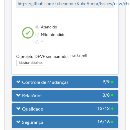
https://github.com/kubearmor/KubeArmor/issues/new/ch
Atendido
Não atendido
?
[maintained]
O projeto DEVE ser mantido.
Mostrar detalhes
9/9
●
Controle de Mudanças
8/8
●
Relatórios
13/13
●
Qualidade
16/16
●
Segurança