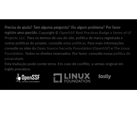
Precisa de ajuda? Tem alguma pergunta? Viu algum problema? Por favor
registre uma questão
.
Copyright ©
OpenSSF Best Practices Badge a Series of LF
Projects, LLC
. Para os termos de uso do site, política de marca registrada e
outras políticas do projeto, consulte
estas políticas
. Para mais informações,
consulte os sites da
Open Source Security Foundation (OpenSSF)
e
The Linux
Foundation
. Todos os direitos reservados. Por favor, consulte nossa
política de
privacidade
.
Esta tradução pode conter erros. Em caso de conflito, a versão original em
inglês prevalece.