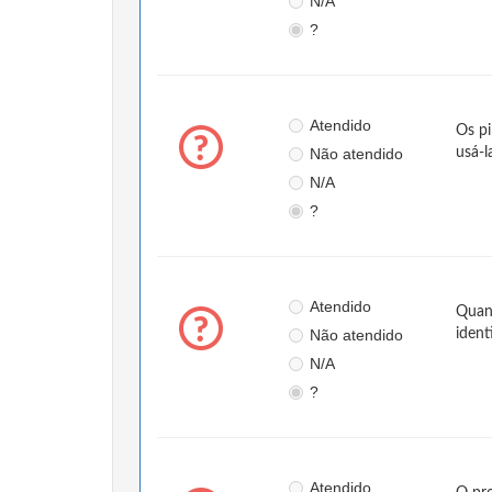
N/A
?
Atendido
Os pi
Não atendido
usá-l
N/A
?
Atendido
Quand
Não atendido
ident
N/A
?
Atendido