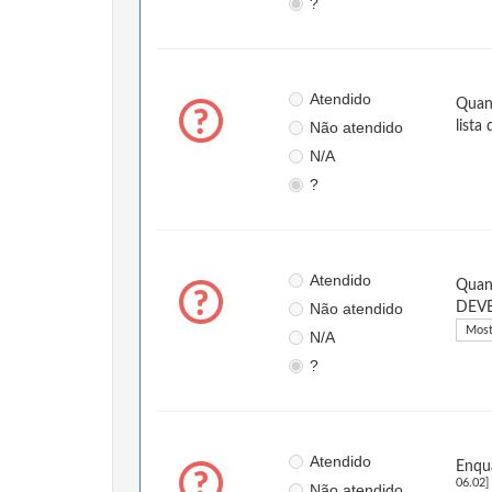
?
Atendido
Quand
Não atendido
lista
N/A
?
Atendido
Quand
Não atendido
DEVEM
Most
N/A
?
Atendido
Enqu
06.02]
Não atendido