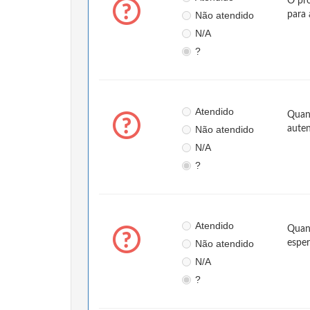
O pro
Não atendido
para 
N/A
?
Atendido
Quand
Não atendido
auten
N/A
?
Atendido
Quand
Não atendido
esper
N/A
?