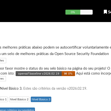
S
0%
 melhores práticas abaixo podem se autocertificar voluntariamente 
 um selo de melhores práticas da Open Source Security Foundation
lhes
 por favor mostre o status do seu selo básico na página do seu projeto! O
e com isto:
Aqui está como incorp
hes
 Nível Básico 3.
Estes são critérios da versão v2026.02.19.
sico 1
Nível Básico 2
Nível Básico 3
enas critérios incompletos