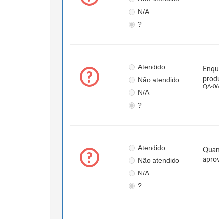
N/A
?
Atendido
Enqua
Não atendido
produ
QA-06
N/A
?
Atendido
Quand
Não atendido
apro
N/A
?