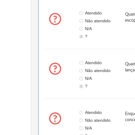
Atendido
Quand
Não atendido
esco
N/A
?
Atendido
Quand
Não atendido
lança
N/A
?
Atendido
Enqua
Não atendido
conce
N/A