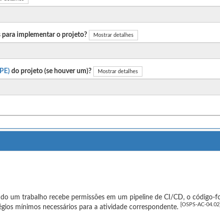
 para implementar o projeto?
Mostrar detalhes
PE)
do projeto (se houver um)?
Mostrar detalhes
o um trabalho recebe permissões em um pipeline de CI/CD, o código-fo
[OSPS-AC-04.02
légios mínimos necessários para a atividade correspondente.