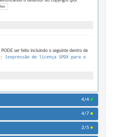
entificando o detentor do copyright (por
lhes
 PODE ser feito incluindo o seguinte dentro de
: [expressão de licença SPDX para o
4/4
●
4/7
●
2/5
●