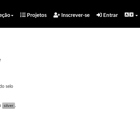
eção
Projetos
Inscrever-se
Entrar
e
do selo
u
.