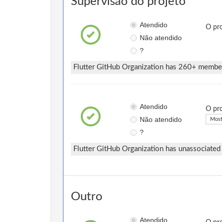
Supervisão do projeto
Atendido
O pro
Não atendido
?
Flutter GitHub Organization has 260+ memb
Atendido
O pro
Não atendido
Most
?
Flutter GitHub Organization has unassociated
Outro
Atendido