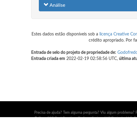
Análise
Estes dados estão disponíveis sob a
licença Creative Co
crédito apropriado. Por f
Entrada de selo do projeto de propriedade de:
Godofredo
Entrada criada em
2022-02-19 02:58:56 UTC,
última at
Precisa de ajuda? Tem alguma pergunta? Viu algum problema? 
©
OpenSSF Best Practices Badge a Series of LF Projects, LLC
. P
marca registrada e outras políticas do projeto, consulte
estas pol
os sites da
Open Source Security Foundation (OpenSSF)
e
The 
reservados. Por favor, consulte nossa
política de privacidade
.