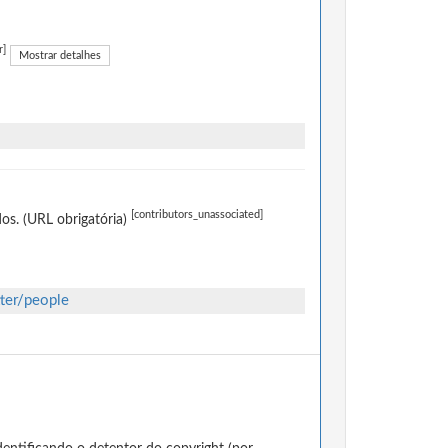
r]
Mostrar detalhes
[contributors_unassociated]
os. (URL obrigatória)
tter/people