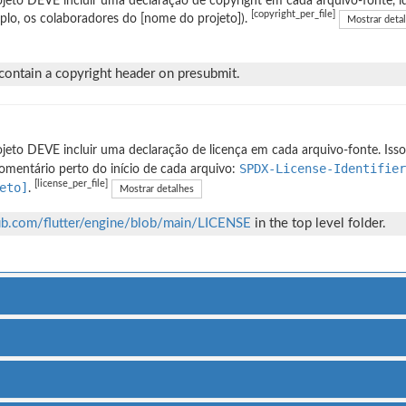
jeto DEVE incluir uma declaração de copyright em cada arquivo-fonte, id
[copyright_per_file]
lo, os colaboradores do [nome do projeto]).
Mostrar deta
 contain a copyright header on presubmit.
jeto DEVE incluir uma declaração de licença em cada arquivo-fonte. Isso
SPDX-License-Identifier
mentário perto do início de cada arquivo:
[license_per_file]
eto]
.
Mostrar detalhes
hub.com/flutter/engine/blob/main/LICENSE
in the top level folder.