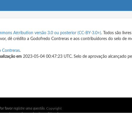
mmons Attribution versão 3.0 ou posterior (CC-BY-3.0+)
. Todos são livr
avor, dê crédito a Godofredo Contreras e aos contribuidores do selo de 
 Contreras
.
ualização em
2023-05-04 00:47:23 UTC. Selo de aprovação alcançado pe
Por favor
registre uma questão
.
Copyright
ara os termos de uso do site, política de
íticas
. Para mais informações, consulte
Linux Foundation
. Todos os direitos