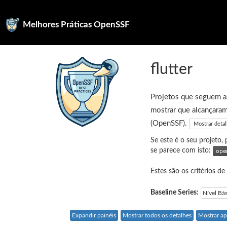
Melhores Práticas OpenSSF
flutter
Projetos que seguem as
mostrar que alcançaram
(OpenSSF).
Mostrar deta
Se este é o seu projeto,
se parece com isto:
Estes são os critérios de
Baseline Series:
Nível Bá
Expandir painéis
Mostrar todos os detalhes
Mostrar ap