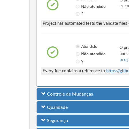
O pro
Não atendido
exemp
?
Project has automated tests the validate files
Atendido
O pro
Não atendido
um co
proj
?
Every file contains a reference to
https://git
Controle de Mudanças
Qualidade
Segurança