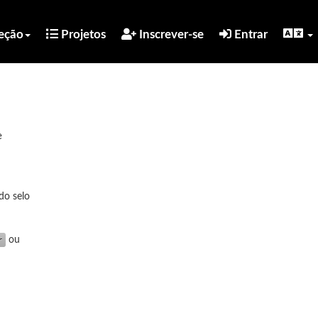
eção
Projetos
Inscrever-se
Entrar
e
do selo
ou