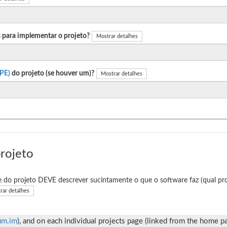
 para implementar o projeto?
Mostrar detalhes
PE)
do projeto (se houver um)?
Mostrar detalhes
projeto
e do projeto DEVE descrever sucintamente o que o software faz (qual pro
rar detalhes
ium.im
), and on each individual projects page (linked from the home 