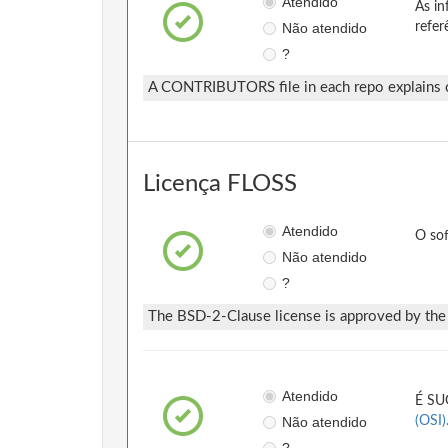
Atendido
As in
Não atendido
refer
?
A CONTRIBUTORS file in each repo explains con
Licença FLOSS
Atendido
O so
Não atendido
?
The BSD-2-Clause license is approved by the 
Atendido
É SUG
Não atendido
(OSI)