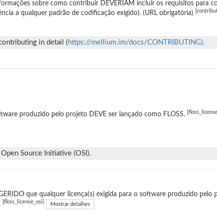
formações sobre como contribuir DEVERIAM incluir os requisitos para co
[contribu
ência a qualquer padrão de codificação exigido). (URL obrigatória)
tributing in detail (
https://mellium.im/docs/CONTRIBUTING).
[floss_licens
ftware produzido pelo projeto DEVE ser lançado como FLOSS.
Open Source Initiative (OSI).
ERIDO que qualquer licença(s) exigida para o software produzido pelo p
[floss_license_osi]
.
Mostrar detalhes