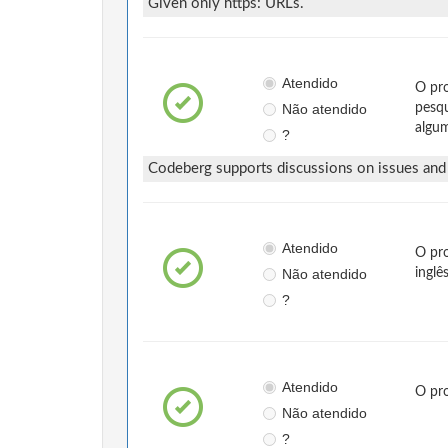
Given only https: URLs.
Atendido
O pro
Não atendido
pesqu
algum
?
Codeberg supports discussions on issues and 
Atendido
O pro
Não atendido
inglê
?
Atendido
O pr
Não atendido
?