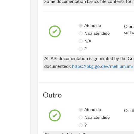
Some documentation basics file contents fou
Atendido
O pro
Não atendido
softw
N/A
?
All API documentation is generated by the Go d
documented):
https://pkg.go.dev/mellium.im
Outro
Atendido
Os si
Não atendido
?