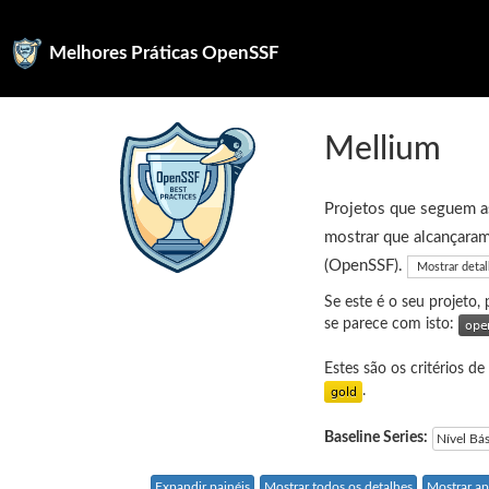
Melhores Práticas OpenSSF
Mellium
Projetos que seguem as
mostrar que alcançaram
(OpenSSF).
Mostrar deta
Se este é o seu projeto,
se parece com isto:
Estes são os critérios de
.
Baseline Series:
Nível Bá
Expandir painéis
Mostrar todos os detalhes
Mostrar ap