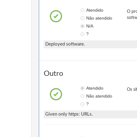
Atendido
O pro
Não atendido
softw
N/A
?
Deployed software.
Outro
Atendido
Os si
Não atendido
?
Given only https: URLs.