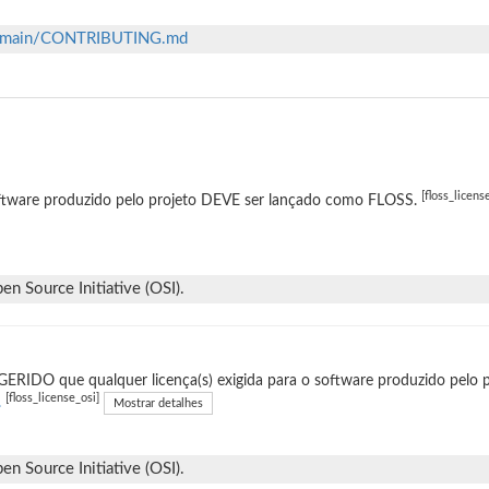
ob/main/CONTRIBUTING.md
[floss_licens
ftware produzido pelo projeto DEVE ser lançado como FLOSS.
n Source Initiative (OSI).
ERIDO que qualquer licença(s) exigida para o software produzido pelo p
[floss_license_osi]
.
Mostrar detalhes
n Source Initiative (OSI).