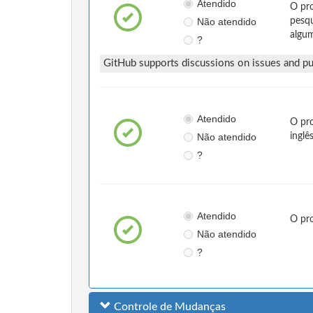
Atendido
O pro
Não atendido
pesqu
algum
?
GitHub supports discussions on issues and pul
Atendido
O pro
Não atendido
inglê
?
Atendido
O pr
Não atendido
?
Controle de Mudanças