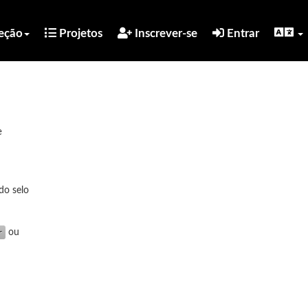
eção
Projetos
Inscrever-se
Entrar
e
do selo
ou