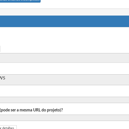
AWS
o (pode ser a mesma URL do projeto)?
r detalhes