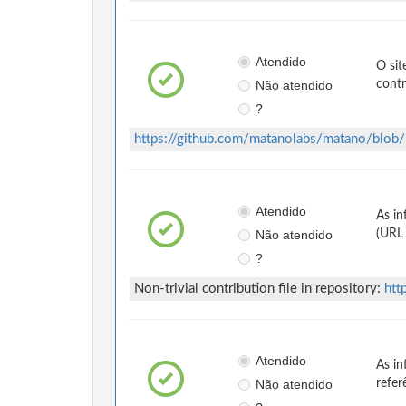
Atendido
O sit
Não atendido
contr
?
https://github.com/matanolabs/matano/bl
Atendido
As in
Não atendido
(URL 
?
Non-trivial contribution file in repository:
htt
Atendido
As in
Não atendido
refer