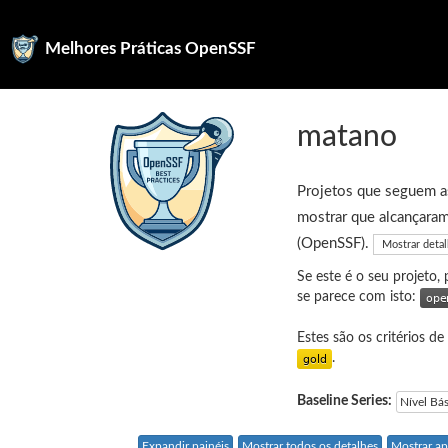
Melhores Práticas OpenSSF
matano
Projetos que seguem as
mostrar que alcançaram
(OpenSSF).
Mostrar deta
Se este é o seu projeto,
se parece com isto:
Estes são os critérios de
.
Baseline Series:
Nível Bá
Expandir painéis
Mostrar todos os detalhes
Mostrar ap